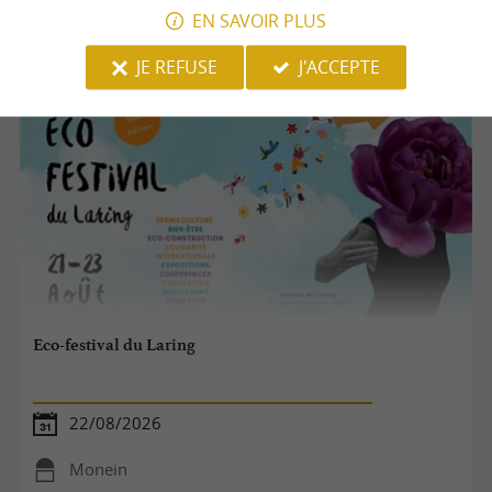
Monein
EN SAVOIR PLUS
Cirque
JE REFUSE
J'ACCEPTE
Eco-festival du Laring
22/08/2026
Monein