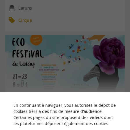
Laruns
Cirque
Eco-festival du Laring
En continuant à naviguer, vous autorisez le dépôt de
cookies tiers à des fins de
mesure d'audience
.
Certaines pages du site proposent des
vidéos
dont
22/08/2026
les plateformes déposent également des cookies.