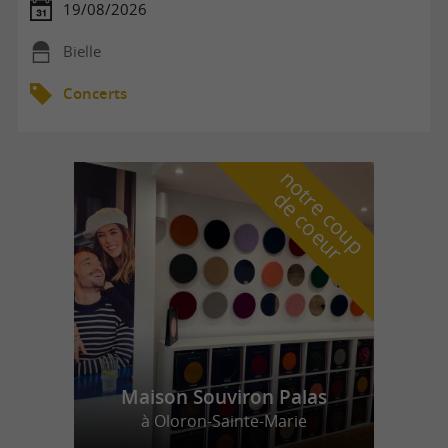
19/08/2026
Bielle
Concerts
n
o
t
e
c
o
u
p
e
c
o
e
u
r
d
r
Maison Souviron Palas
à Oloron-Sainte-Marie