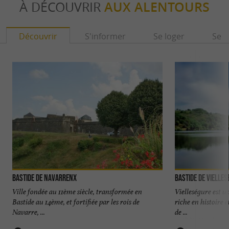
À DÉCOUVRIR
AUX ALENTOURS
Découvrir
S'informer
Se loger
Se r
Bastide de Navarrenx
Bastide de Vielle
Ville fondée au 11ème siècle, transformée en
Vielleségure est u
Bastide au 14ème, et fortifiée par les rois de
riche en histoire 
Navarre, ...
de ...