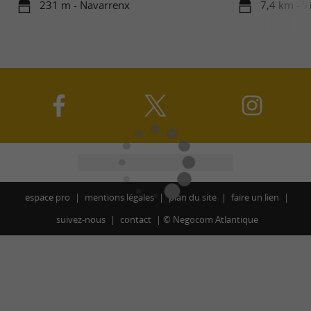
231 m - Navarrenx
7,4 km - V
espace pro
mentions légales
plan du site
faire un lien
suivez-nous
contact
©
Negocom Atlantique