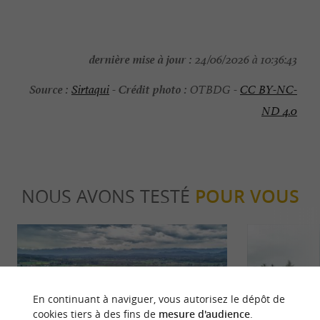
dernière mise à jour :
24/06/2026 à 10:36:43
Source :
Crédit photo :
Sirtaqui
-
OTBDG -
CC BY-NC-
ND 4.0
NOUS AVONS TESTÉ
POUR VOUS
En continuant à naviguer, vous autorisez le dépôt de
cookies tiers à des fins de
mesure d'audience
.