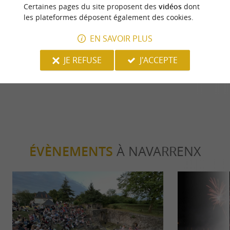
Certaines pages du site proposent des
vidéos
dont
Séjours / Weekend
Culturell
les plateformes déposent également des cookies.
EN SAVOIR PLUS
Que faire dans le Béarn l’hiver ?
Découverte d
architectural
JE REFUSE
J'ACCEPTE
227 m - Navarrenx
227 m - N
ÉVÈNEMENTS
À NAVARRENX