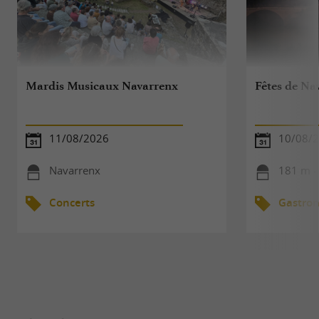
Mardis Musicaux Navarrenx
Fêtes de Na
11/08/2026
10/08/
Navarrenx
181 m -
Concerts
Gastro