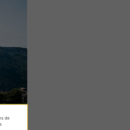
ns de
s