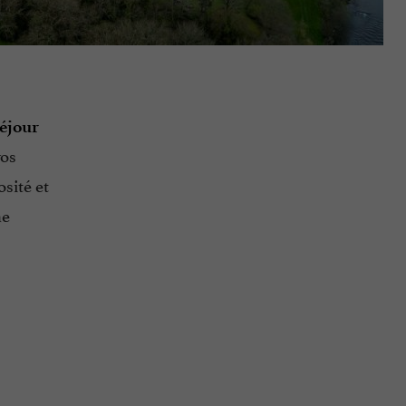
séjour
vos
osité et
ne