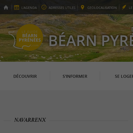
L'
AGENDA
ADRESSES
UTILES
GEO
LOCALISATION
L
BÉARN PYR
DÉCOUVRIR
S'INFORMER
SE LOGE
NAVARRENX