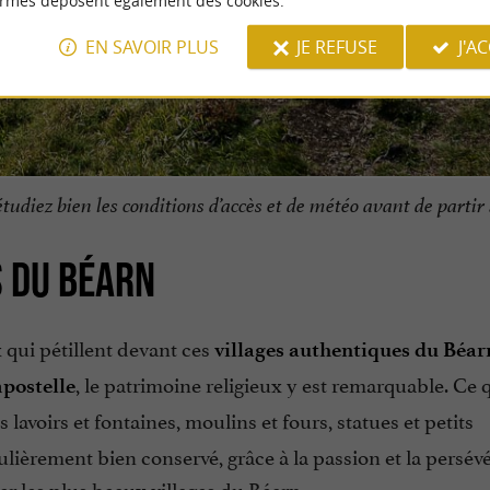
ormes déposent également des cookies.
EN SAVOIR PLUS
JE REFUSE
J'A
tudiez bien les conditions d’accès et de météo avant de partir 
S DU BÉARN
 qui pétillent devant ces
villages authentiques du Béar
, le patrimoine religieux y est remarquable. Ce 
postelle
lavoirs et fontaines, moulins et fours, statues et petits
lièrement bien conservé, grâce à la passion et la persév
ter les plus beaux villages du Béarn
.