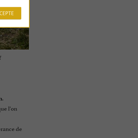
CCEPTE
!
.
n
que l’on
érance de