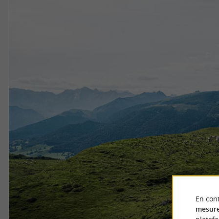
En cont
mesure