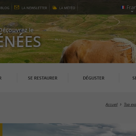
E
BLOG
LA
NEWSLETTER
LA
MÉTÉO
Découvrez le
ÉNÉES
R
SE RESTAURER
DÉGUSTER
S
Accueil
Top ex