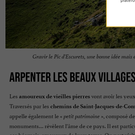
platef
Gravir le Pic d’Escurets, une bonne idée mais é
ARPENTER LES BEAUX VILLAGE
Les
vont avoir les yeux
amoureux de vieilles pierres
Traversés par les
chemins de Saint-Jacques-de-Com
appelle également le «
», composé des 
petit patrimoine
monuments… révèlent l’âme de ce pays. Il est particu
ces béarnais, amoureux de leurs terres. On part
visi