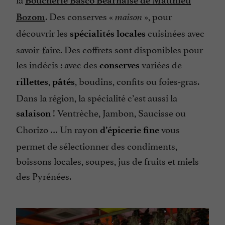
Boucherie Basco Béarnaise de Matthieu
. Des conserves «
», pour
Bozom
maison
découvrir les
cuisinées avec
spécialités locales
savoir-faire. Des coffrets sont disponibles pour
les indécis : avec des
variées de
conserves
,
, boudins, confits ou foies-gras.
rillettes
pâtés
Dans la région, la spécialité c’est aussi la
! Ventrèche, Jambon, Saucisse ou
salaison
Chorizo … Un rayon
vous
d’épicerie fine
permet de sélectionner des condiments,
boissons locales, soupes, jus de fruits et miels
des Pyrénées.