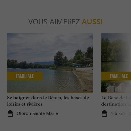
VOUS AIMEREZ
AUSSI
Familiale
Familiale
Se baigner dans le Béarn, les bases de
La Base de Lo
loisirs et rivières
destination f
dans le Béarn
Oloron-Sainte-Marie
1,6 km - 