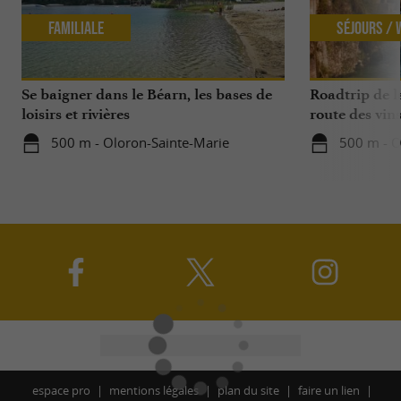
Familiale
Séjours /
Se baigner dans le Béarn, les bases de
Roadtrip de l
loisirs et rivières
route des vin
500 m - Oloron-Sainte-Marie
500 m - O
espace pro
mentions légales
plan du site
faire un lien