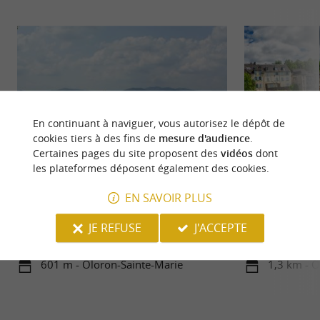
En continuant à naviguer, vous autorisez le dépôt de
cookies tiers à des fins de
mesure d'audience
.
Certaines pages du site proposent des
vidéos
dont
les plateformes déposent également des cookies.
Oloron-Sainte-Marie
Le Gave d'Oloron
EN SAVOIR PLUS
Oloron-Sainte-Marie est une ville riche d'histoire
Le Gave d’Oloron 
et de charme, nichée au cœur du Béarn, dans les ...
entre le Gave d’Asp
JE REFUSE
J'ACCEPTE
601 m - Oloron-Sainte-Marie
1,3 km - O