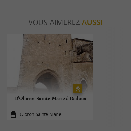
VOUS AIMEREZ
AUSSI
D'Oloron-Sainte-Marie à Bedous
Le H
Oloron-Sainte-Marie
Oloron-