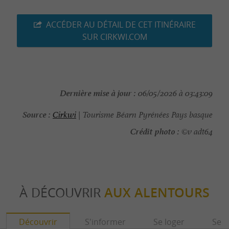
ACCÉDER AU DÉTAIL DE CET ITINÉRAIRE
SUR CIRKWI.COM
Dernière mise à jour :
06/05/2026 à 03:43:09
Source :
Cirkwi
| Tourisme Béarn Pyrénées Pays basque
Crédit photo :
©v adt64
À DÉCOUVRIR
AUX ALENTOURS
Découvrir
S'informer
Se loger
Se r