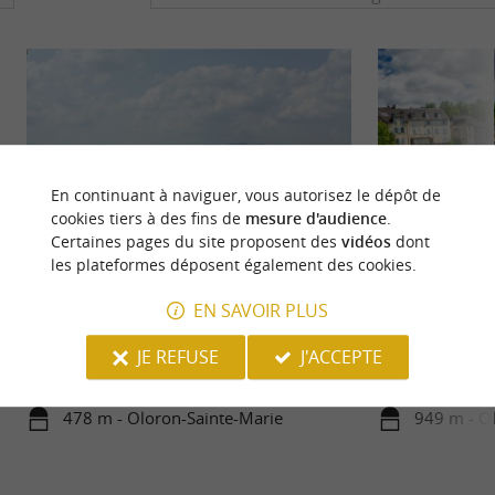
En continuant à naviguer, vous autorisez le dépôt de
cookies tiers à des fins de
mesure d'audience
.
Certaines pages du site proposent des
vidéos
dont
les plateformes déposent également des cookies.
Oloron-Sainte-Marie
Le Gave d'Oloron
EN SAVOIR PLUS
Oloron-Sainte-Marie est une ville riche d'histoire
Le Gave d’Oloron 
et de charme, nichée au cœur du Béarn, dans les ...
entre le Gave d’Asp
JE REFUSE
J'ACCEPTE
478 m - Oloron-Sainte-Marie
949 m - O