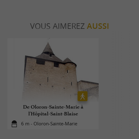
VOUS AIMEREZ
AUSSI
De Oloron-Sainte-Marie à
Balade à
l'Hôpital-Saint-Blaise
terrasses 
6 m - Oloron-Sainte-Marie
466 m -