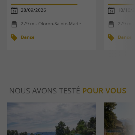
28/09/2026
10/10/
279 m - Oloron-Sainte-Marie
279 m -
Danse
Danse
NOUS AVONS TESTÉ
POUR VOUS