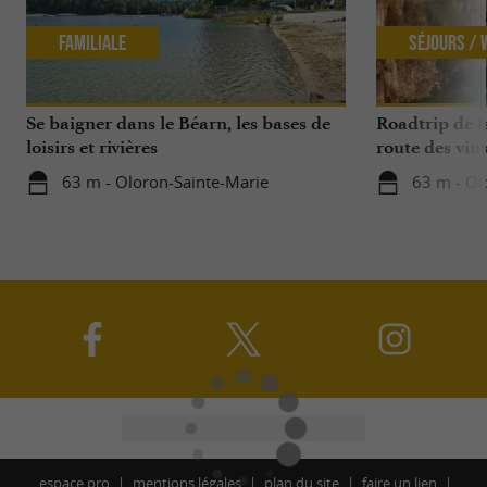
Familiale
Séjours /
Se baigner dans le Béarn, les bases de
Roadtrip de l
loisirs et rivières
route des vin
63 m - Oloron-Sainte-Marie
63 m - Ol
espace pro
mentions légales
plan du site
faire un lien