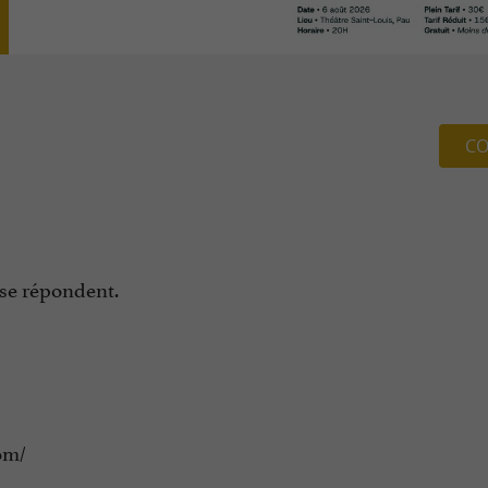
CO
 se répondent.
om/