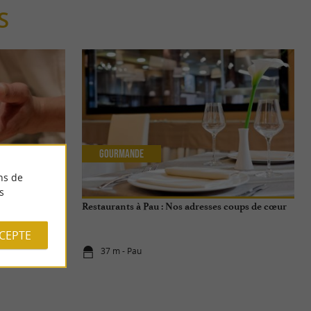
S
Gourmande
ns de
s
 Michelin à Pau
Restaurants à Pau : Nos adresses coups de cœur
CCEPTE
37 m - Pau