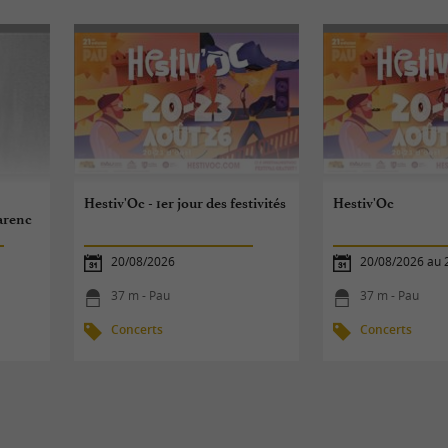
Hestiv'Oc - 1er jour des festivités
Hestiv'Oc
arenc
20/08/2026
20/08/2026 au 
37 m - Pau
37 m - Pau
Concerts
Concerts