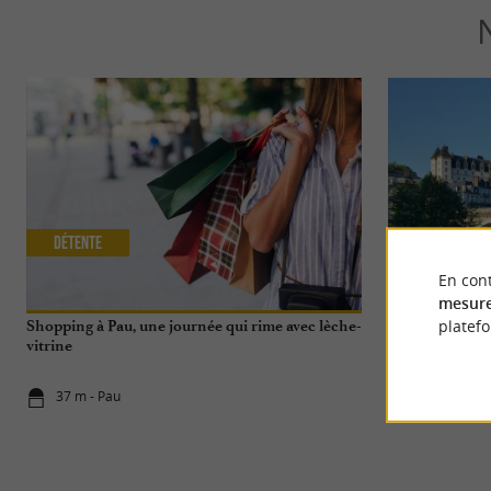
Détente
Séjours / W
En cont
mesure
platef
Shopping à Pau, une journée qui rime avec lèche-
2 jours à Pau e
vitrine
37 m - Pau
37 m - Pau