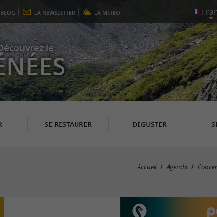
E
BLOG
LA
NEWSLETTER
LA
MÉTÉO
Découvrez le
ÉNÉES
R
SE RESTAURER
DÉGUSTER
S
Accueil
Agenda
Concer