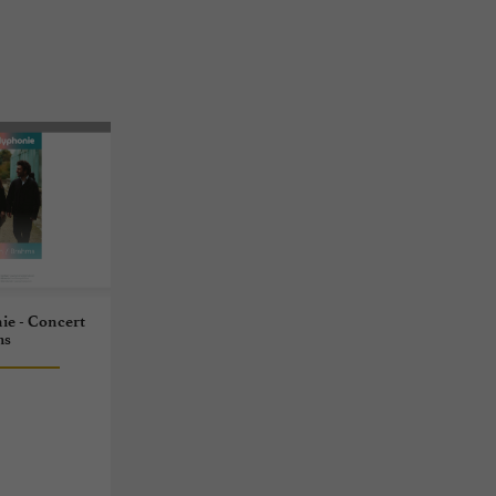
nie - Concert
ms