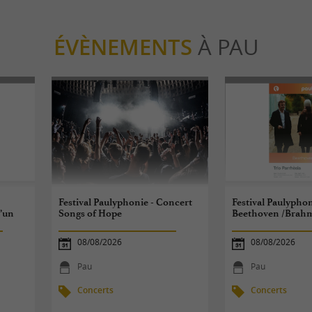
ÉVÈNEMENTS
À PAU
Festival Paulyphonie - Concert
Festival Paulypho
d’un
Songs of Hope
Beethoven /Brah
08/08/2026
08/08/2026
Pau
Pau
Concerts
Concerts