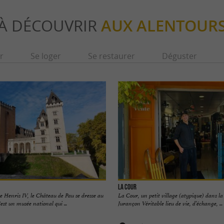
À DÉCOUVRIR
AUX ALENTOUR
r
Se loger
Se restaurer
Déguster
La Cour
e Henris IV, le Château de Pau se dresse au
La Cour, un petit village (atypique) dans la 
'est un musée national qui ...
Jurançon Véritable lieu de vie, d’échange, ...