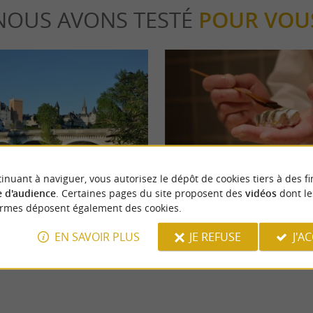
NOUS AVONS TESTÉ
POUR VOU
eekend
Gourmande
inuant à naviguer, vous autorisez le dépôt de cookies tiers à des fi
 d'audience
. Certaines pages du site proposent des
vidéos
dont le
ormes déposent également des cookies.
t aux alentours
Les restaurants inscrits au Guide
EN SAVOIR PLUS
JE REFUSE
J'A
37 m - Pau