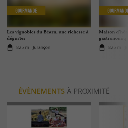
Gourmande
Gourmand
Les vignobles du Béarn, une richesse à
Maison d’hôte
déguster
gastronomique
Domaine de 
825 m - Jurançon
825 m - J
ÉVÈNEMENTS
À PROXIMITÉ