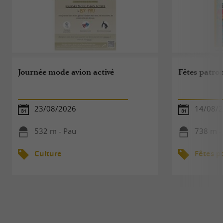
Journée mode avion activé
Fêtes patro
23/08/2026
14/08/
532 m - Pau
738 m -
Culture
Fêtes p