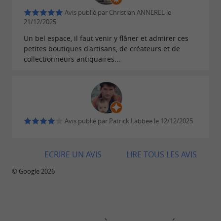
Installez-vous sur la petite terrasse pour boire
Avis publié par Christian ANNEREL le
21/12/2025
un café : vous trouverez toujours quelqu’un
pour
,
et vous accompagner
Un bel espace, il faut venir y flâner et admirer ces
échanger
discuter
petites boutiques d'artisans, de créateurs et de
dans la découverte de cet espace
hors du
collectionneurs antiquaires...
, presque secret.
commun
, un espace insolite animé toute
La Cour
Avis publié par Patrick Labbee le 12/12/2025
l’année à
Jurançon
ECRIRE UN AVIS
LIRE TOUS LES AVIS
Restez aux aguets :
4 à 5 événements par an
© Google 2026
sont organisés selon les thèmes et les saisons.
Ce qui ne change pas ? L’ambiance
conviviale
!
et familiale