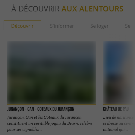
À DÉCOUVRIR
AUX ALENTOURS
Découvrir
S'informer
Se loger
Se r
Jurançon - Gan - Coteaux du Jurançon
Château de Pau
Jurançon, Gan et les Coteaux du Jurançon
Lieu de naissance 
constituent un véritable joyau du Béarn, célèbre
se dresse au centre
pour ses vignobles ...
national qui ...