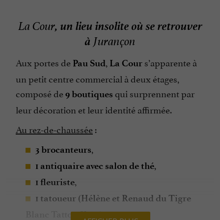
, un lieu insolite où se retrouver
La Cour
à
Jurançon
Aux portes de
,
s’apparente à
Pau Sud
La Cour
un petit centre commercial à deux étages,
composé de
qui surprennent par
9 boutiques
leur décoration et leur identité affirmée.
Au rez-de-chaussée
:
,
3 brocanteurs
,
1 antiquaire avec salon de thé
,
1 fleuriste
1 tatoueur (Hélène et Renaud du Tigre
,
Blanc Tattoo Shop)