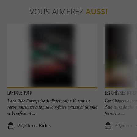
VOUS AIMEREZ
AUSSI
Lartigue 1910
Les Chèvres d'Isey
Labellisée Entreprise du Patrimoine Vivant en
Les Chèvres d'Isey
reconnaissance à son savoir-faire artisanal unique
d’éleveurs de chèv
et bénéficiant ...
fermiers, ...
22,2 km - Bidos
34,6 km - 