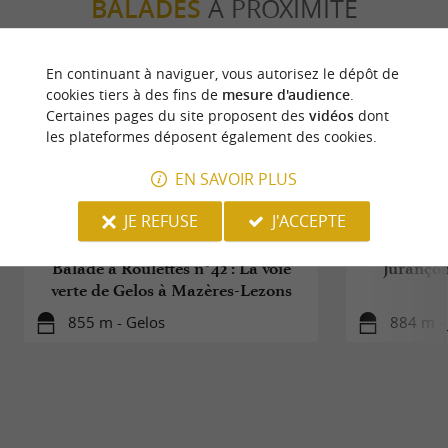
BALADES
À PROXIMITÉ
Entre amis, en famille, en amoureux ou entre
collègues, vivez un moment unique aux côtés
d’
:
En continuant à naviguer, vous autorisez le dépôt de
artisans passionnés
cookies tiers à des fins de
mesure d'audience
.
Certaines pages du site proposent des
vidéos
dont
Minj’Apéro – 10 octobre
les plateformes déposent également des cookies.
Marché de Noël – 14 et 15 décembre
EN SAVOIR PLUS
Salon de l’Habitat – 21, 22 et 23 mars
Cour & Broc – 14 et 15 juin
JE REFUSE
J'ACCEPTE
sont
Food-trucks, musique et bonne humeur
Balade à Roulettes n°42 : La voie
Jurançon
toujours au rendez-vous : l’assurance de passer
verte de Gelos à Mazères-Lezons
une belle journée, bien entouré.
855 m - Gelos
884 m -