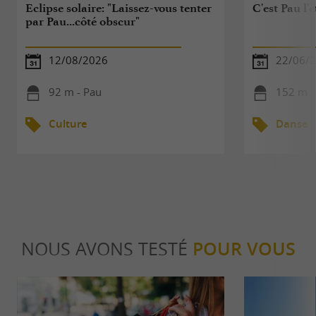
Eclipse solaire: "Laissez-vous tenter
C'est Pau l'é
par Pau...côté obscur"
12/08/2026
22/06/2
92 m - Pau
152 m -
Culture
Danse
NOUS AVONS TESTÉ
POUR VOUS