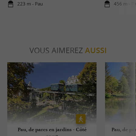
223 m - Pau
456 m - P
VOUS AIMEREZ
AUSSI
Pau, de parcs en jardins - Côté
Pau, de par