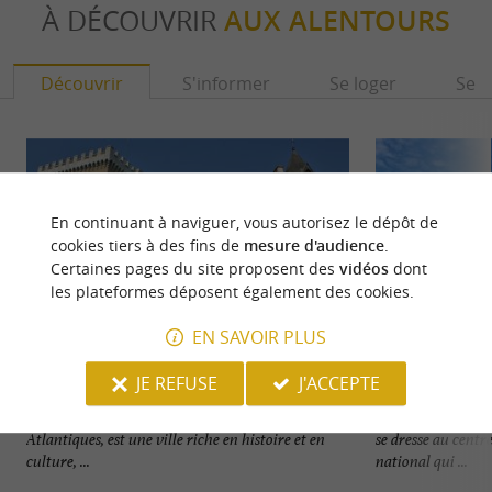
À DÉCOUVRIR
AUX ALENTOURS
Découvrir
S'informer
Se loger
Se r
En continuant à naviguer, vous autorisez le dépôt de
cookies tiers à des fins de
mesure d'audience
.
Certaines pages du site proposent des
vidéos
dont
les plateformes déposent également des cookies.
EN SAVOIR PLUS
JE REFUSE
J'ACCEPTE
Pau
Château de Pau
Pau, capitale du Béarn et préfecture des Pyrénées-
Lieu de naissance 
Atlantiques, est une ville riche en histoire et en
se dresse au centre
culture, ...
national qui ...