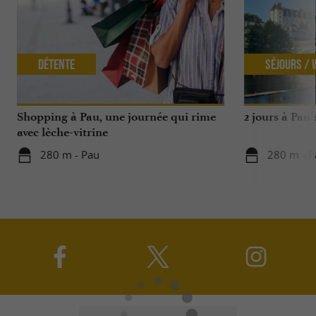
Détente
Séjours /
Shopping à Pau, une journée qui rime
2 jours à Pau
avec lèche-vitrine
280 m - Pau
280 m - P