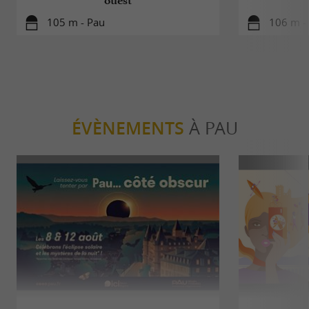
ouest
105 m - Pau
106 m -
ÉVÈNEMENTS
À PAU