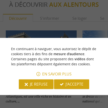
À DÉCOUVRIR
AUX ALENTOURS
Découvrir
S'informer
Se loger
Se r
En continuant à naviguer, vous autorisez le dépôt de
cookies tiers à des fins de
mesure d'audience
.
Certaines pages du site proposent des
vidéos
dont
les plateformes déposent également des cookies.
EN SAVOIR PLUS
JE REFUSE
J'ACCEPTE
Pau
Château de Pau
Pau, capitale du Béarn et préfecture des Pyrénées-
Lieu de naissance 
Atlantiques, est une ville riche en histoire et en
se dresse au centre
culture, ...
national qui ...