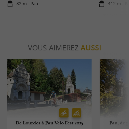
82 m - Pau
412 m - P
VOUS AIMEREZ
AUSSI
De Lourdes à Pau Velo Fest 2025
Pau, de p