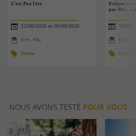
C'est Pau l'été
Eclipse sola
par Pau...cô
22/06/2026 au 06/09/2026
12/08/
4 m - Pau
67 m - 
Danse
Culture
NOUS AVONS TESTÉ
POUR VOUS