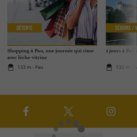
Détente
Séjours /
Shopping à Pau, une journée qui rime
2 jours à Pau
avec lèche-vitrine
133 m - Pau
133 m - P