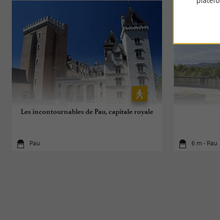
platef
Les incontournables de Pau, capitale royale
Pau
6 m - Pau