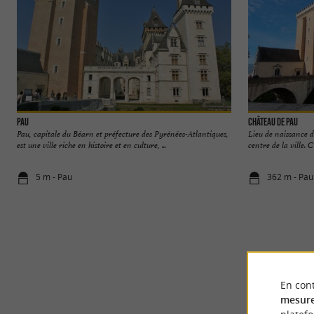
Pau
Château de Pau
Pau, capitale du Béarn et préfecture des Pyrénées-Atlantiques,
Lieu de naissance d
est une ville riche en histoire et en culture, ...
centre de la ville. C
5 m - Pau
362 m - Pau
En cont
mesure