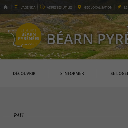
L'
AGENDA
ADRESSES
UTILES
GEO
LOCALISATION
L
BÉARN PYR
DÉCOUVRIR
S'INFORMER
SE LOGE
PAU