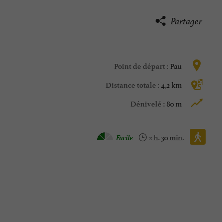
Partager
Pau
Point de départ :
4,2 km
Distance totale :
80 m
Dénivelé :
Marche à pied :
Facile
2 h. 30 min.