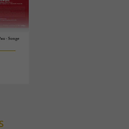
Pau - Songe
S