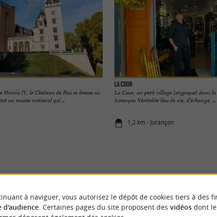
La Cour
e Henris IV, le Château de Pau se dresse au
La Cour, un petit village (atypique) dans la 
'est un musée national qui ...
Jurançon Véritable lieu de vie, d’échange, ...
1,2 km - Jurançon
VOUS AIMEREZ
AUSSI
inuant à naviguer, vous autorisez le dépôt de cookies tiers à des fi
 d'audience
. Certaines pages du site proposent des
vidéos
dont le