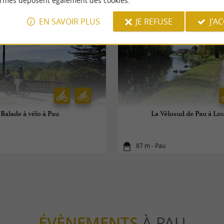
ormes déposent également des cookies.
EN SAVOIR PLUS
JE REFUSE
J'A
Balade à vélo à Pau
La Vélosud de Pau à Lo
87 m - Pau
ÉVÈNEMENTS
À PAU