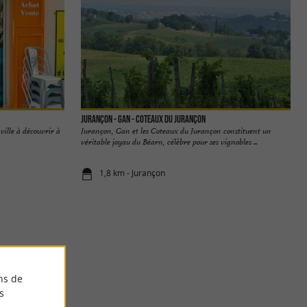
Jurançon - Gan - Coteaux du Jurançon
ville à découvrir à
Jurançon, Gan et les Coteaux du Jurançon constituent un
véritable joyau du Béarn, célèbre pour ses vignobles ...
1,8 km - Jurançon
ns de
s