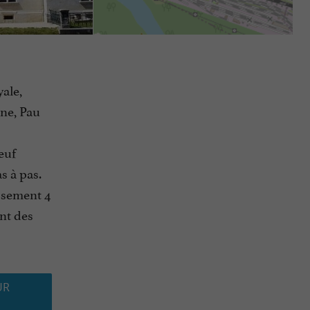
yale,
ine, Pau
euf
s à pas.
ssement 4
ant des
UR