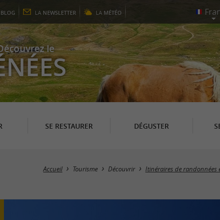
E
BLOG
LA
NEWSLETTER
LA
MÉTÉO
Découvrez le
ÉNÉES
R
SE RESTAURER
DÉGUSTER
S
Accueil
Tourisme
Découvrir
Itinéraires de randonnées