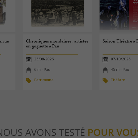
a rue
Chroniques mondaines : artistes
Saison Théâtre à 
en goguette à Pau
25/08/2026
07/10/2026
6 m - Pau
45 m - Pau
Patrimoine
Théâtre
NOUS AVONS TESTÉ
POUR VOU