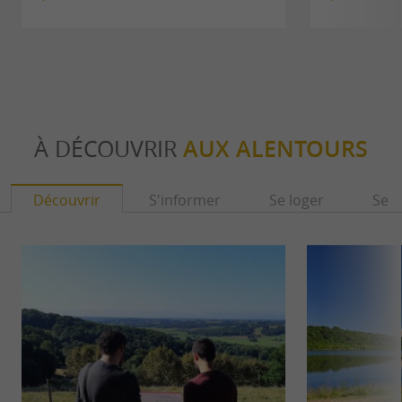
À DÉCOUVRIR
AUX ALENTOURS
Découvrir
S'informer
Se loger
Se r