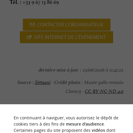
+33 9 67 13 86 69
Tél. :
CONTACTER L'ORGANISATEUR
SITE INTERNET DE L'ÉVÈNEMENT
dernière mise à jour :
23/06/2026 à 11:41:22
Source :
Crédit photo :
Sirtaqui
-
Musée gallo-romain
Claracq -
CC BY-NC-ND 4.0
En continuant à naviguer, vous autorisez le dépôt de
cookies tiers à des fins de
mesure d'audience
.
NOUS AVONS TESTÉ
POUR VOUS
Certaines pages du site proposent des
vidéos
dont