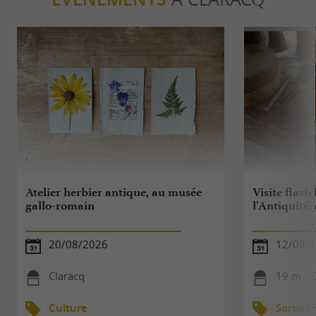
Atelier herbier antique, au musée
Visite flash
gallo-romain
l'Antiquité
20/08/2026
12/08/
Claracq
19 m - 
Culture
Sorties