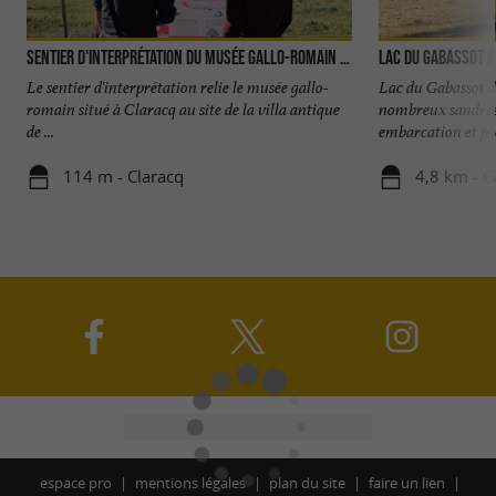
Sentier d'interprétation du musée gallo-romain à la villa antique
Lac du Gabassot à
Le sentier d'interprétation relie le musée gallo-
Lac du Gabassot d
romain situé à Claracq au site de la villa antique
nombreux sandres,
de ...
embarcation et pêch
114 m - Claracq
4,8 km - G
espace pro
mentions légales
plan du site
faire un lien