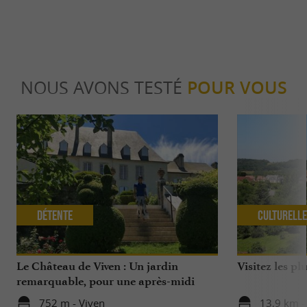
NOUS AVONS TESTÉ
POUR VOUS
Détente
Culturell
Le Château de Viven : Un jardin
Visitez les p
remarquable, pour une après-midi
exquise …
752 m - Viven
13,9 km -