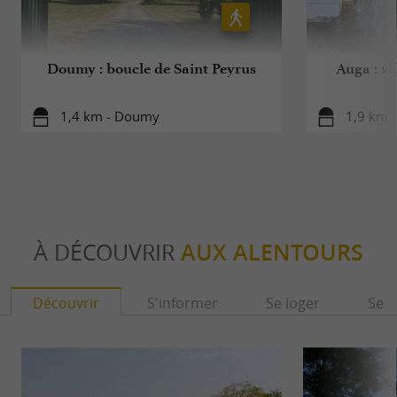
Doumy : boucle de Saint Peyrus
Auga : va
1,4 km - Doumy
1,9 km 
À DÉCOUVRIR
AUX ALENTOURS
Découvrir
S'informer
Se loger
Se r