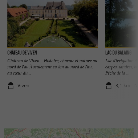
Château de Viven
Lac du Balaing
Château de Viven – Histoire, charme et nature au
Lac d'irrigation d
nord de Pau À seulement 20 km au nord de Pau,
carpes, sandres, b
au cœur du ...
Pêche de la ...
Viven
3,1 km - N