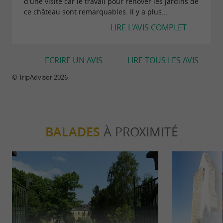
d'une visite car le travail pour rénover les jardins de
ce château sont remarquables. Il y a plus...
LIRE L'AVIS COMPLET
À RETROUVER SUR
LE BLOG DU
ECRIRE UN AVIS
LIRE TOUS LES AVIS
GUIDE BÉARN PYRÉNÉES
...
© TripAdvisor 2026
Le Château de Viven : Un jardin remarquable,
pour une après-midi exquise …
BALADES
À PROXIMITÉ