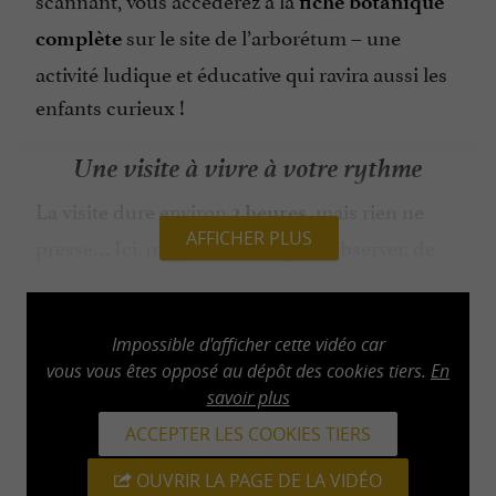
fiche botanique
sur le site de l’arborétum – une
complète
activité ludique et éducative qui ravira aussi les
enfants curieux !
Une visite à vivre à votre rythme
La visite dure environ
, mais rien ne
2 heures
AFFICHER PLUS
presse… Ici, on prend le temps d’observer, de
respirer et de partager. Vous pouvez explorer les
jardins en toute autonomie, grâce à
un
. Les
Impossible d'afficher cette vidéo car
parcours libre et documenté
visites
vous vous êtes opposé au dépôt des cookies tiers.
En
sont également possibles sur
guidées
savoir plus
réservation, pour ceux qui souhaitent en savoir
ACCEPTER LES COOKIES TIERS
plus sur l’histoire et la richesse botanique du
OUVRIR LA PAGE DE LA VIDÉO
lieu.