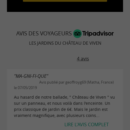
Pause nature et pique-nique en famille
Et si vous prolongiez le plaisir ? Les Jardins de
Viven proposent un
AVIS DES VOYAGEURS
espace pique-
avec
.
LES JARDINS DU CHÂTEAU DE VIVEN
nique
tables et chaises à disposition
Après la promenade, installez-vous à l’ombre
4 avis
pour un moment de détente en pleine nature.
Une belle idée de sortie pour les familles, les
"MA-GNI-FI-QUE"
amoureux des plantes ou tout simplement les
Avis publié par geoffroyg69 (Matha, France)
visiteurs en quête de calme et d’authenticité.
le 07/05/2019
Au hasard de notre ballade, " Château de Viven " vu
Informations pratiques
sur un panneau, et nous voilà dans l'enceinte. Un
prix classique de jardin de 6€. Mais le jardin est
du 15 mai au 15 octobre, de 13h
Ouverture :
vraiment magnifique, avec plusieurs coins...
à 19h
LIRE L'AVIS COMPLET