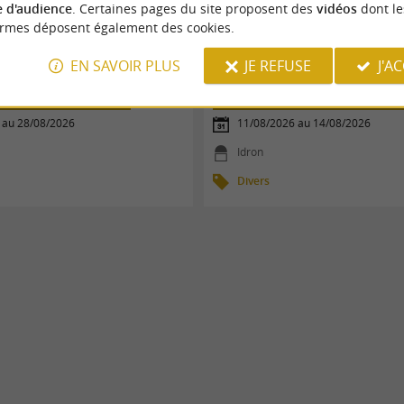
 d'audience
. Certaines pages du site proposent des
vidéos
dont le
ormes déposent également des cookies.
EN SAVOIR PLUS
JE REFUSE
J'A
TIQUES
Stages jeunes golf et training
 au 28/08/2026
11/08/2026 au 14/08/2026
Idron
Divers