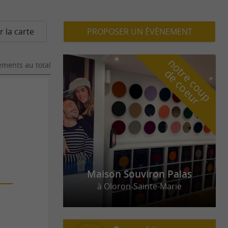
r la carte
PROPOSER UN ÉVÈNEMENT
n
o
t
e
c
o
u
p
e
c
o
e
u
ments au total
r
d
r
Maison Souviron Palas
à Oloron-Sainte-Marie