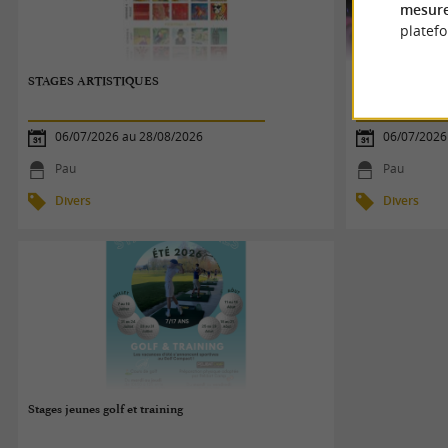
mesure
platef
STAGES ARTISTIQUES
STAGES ARTIS
06/07/2026 au 28/08/2026
06/07/2026
Pau
Pau
Divers
Divers
Stages jeunes golf et training