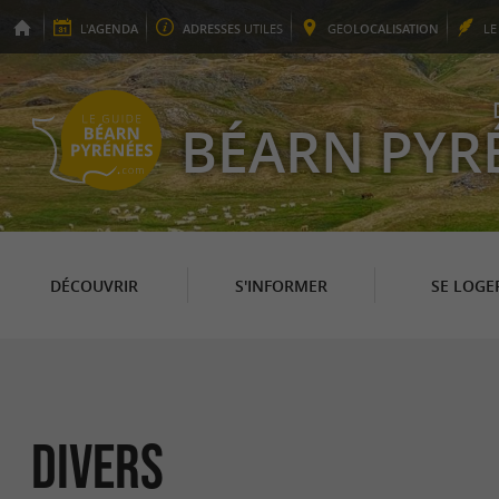
L'
AGENDA
ADRESSES
UTILES
GEO
LOCALISATION
L
BÉARN PYR
DÉCOUVRIR
S'INFORMER
SE LOGE
Divers