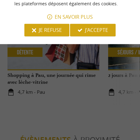
les plateformes déposent également des cookies.
EN SAVOIR PLUS
JE REFUSE
J'ACCEPTE
Détente
Séjours /
Shopping à Pau, une journée qui rime
2 jours à Pau
avec lèche-vitrine
4,7 km - Pau
4,7 km - 
À PROXIMITÉ