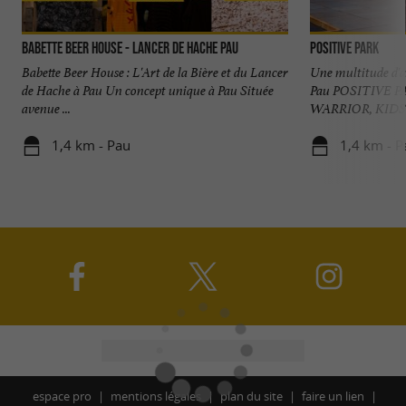
Babette Beer House - Lancer de Hache Pau
POSITIVE PARK
Babette Beer House : L'Art de la Bière et du Lancer
Une multitude d'ac
de Hache à Pau Un concept unique à Pau Située
Pau POSITIVE 
avenue ...
WARRIOR, KIDS 
1,4 km - Pau
1,4 km - P
espace pro
mentions légales
plan du site
faire un lien