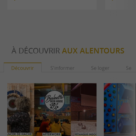
À DÉCOUVRIR
AUX ALENTOURS
Découvrir
S'informer
Se loger
Se r