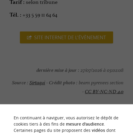
selon tribune
Tarif :
+33 5 59 11 64 64
Tél. :
SITE INTERNET DE L'ÉVÈNEMENT
dernière mise à jour :
27/07/2026 à 03:02:08
Source :
Crédit photo :
Sirtaqui
-
bearn pyrenees section
-
CC BY-NC-ND 4.0
En continuant à naviguer, vous autorisez le dépôt de
cookies tiers à des fins de
mesure d'audience
.
NOUS AVONS TESTÉ
POUR VOUS
Certaines pages du site proposent des
vidéos
dont