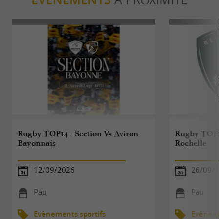
ÉVÈNEMENTS
Rugby TOP14 - Section Vs Aviron
Rugby TOP14
Bayonnais
Rochelle
12/09/2026
26/09/
Pau
Pau
Evènements sportifs
Evèneme