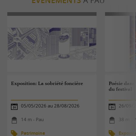
ÉVÈNEMENTS
À PAU
Exposition: La sobriété foncière
Poésie dans 
du festival
05/05/2026 au 28/08/2026
26/09/
14 m - Pau
38 m - 
Patrimoine
Exposit