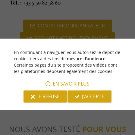
+33 5 59 82 58 60
Tél. :
CONTACTER L'ORGANISATEUR
SITE INTERNET DE L'ÉVÈNEMENT
En continuant à naviguer, vous autorisez le dépôt de
cookies tiers à des fins de
mesure d'audience
.
Certaines pages du site proposent des
vidéos
dont
dernière mise à jour :
les plateformes déposent également des cookies.
12/04/2026 à 07:16:54
Source :
Crédit photo :
EN SAVOIR PLUS
Sirtaqui
-
maison habitat -
CC
BY-NC-ND 4.0
JE REFUSE
J'ACCEPTE
NOUS AVONS TESTÉ
POUR VOUS