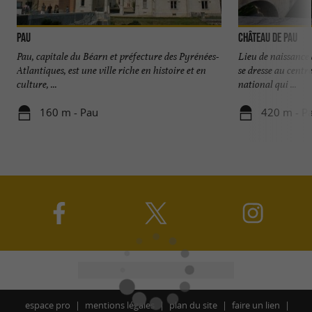
Pau
Château de Pau
Pau, capitale du Béarn et préfecture des Pyrénées-
Lieu de naissance 
Atlantiques, est une ville riche en histoire et en
se dresse au centre
culture, ...
national qui ...
160 m - Pau
420 m - P
espace pro
mentions légales
plan du site
faire un lien