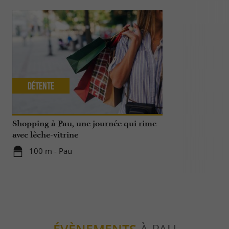
Détente
Séjours /
Shopping à Pau, une journée qui rime
2 jours à Pau
avec lèche-vitrine
100 m - Pau
100 m - P