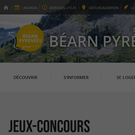
L'
AGENDA
ADRESSES
UTILES
GEO
LOCALISATION
L
BÉARN PYR
DÉCOUVRIR
S'INFORMER
SE LOGE
Jeux-concours