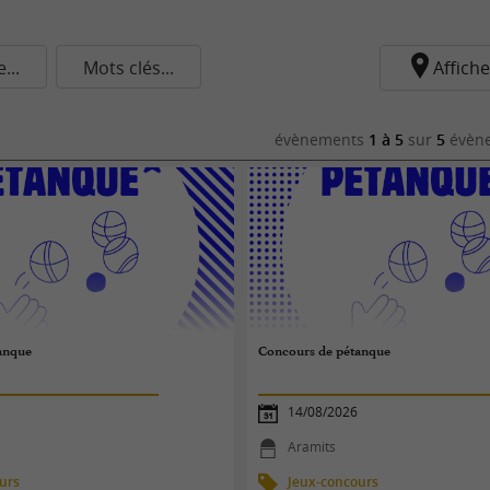
..
Mots clés...
Affiche
évènements
1 à 5
sur
5
évène
anque
Concours de pétanque
14/08/2026
Aramits
urs
Jeux-concours