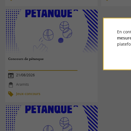
En cont
mesure
platef
Concours de pétanque
21/08/2026
Aramits
Jeux-concours