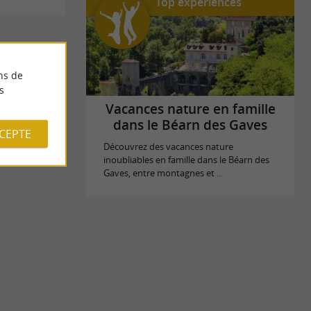
Top expériences
ns de
s
Vacances nature en famille
dans le Béarn des Gaves
CCEPTE
Découvrez des vacances nature
inoubliables en famille dans le Béarn des
Gaves, entre montagnes et ...