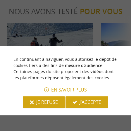
NOUS AVONS TESTÉ
POUR VOUS
En continuant à naviguer, vous autorisez le dépôt de
cookies tiers à des fins de
mesure d'audience
.
Sportive
Familiale
Certaines pages du site proposent des
vidéos
dont
les plateformes déposent également des cookies.
Faire du ski nordique et de randonnée
Le top des act
EN SAVOIR PLUS
dans le Béarn
Vallée de Bar
JE REFUSE
J'ACCEPTE
2,8 km - Lanne-en-Barétous
3,1 km - A