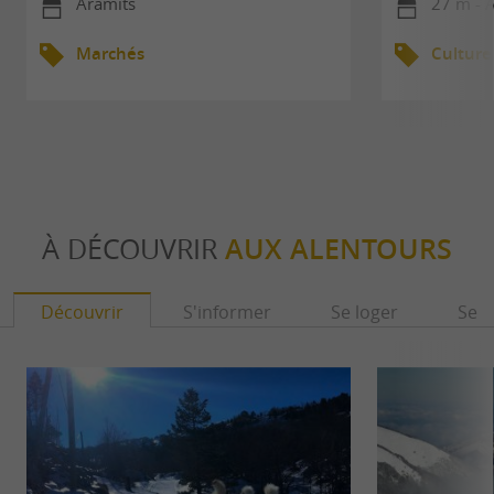
Aramits
27 m - 
Marchés
Culture
À DÉCOUVRIR
AUX ALENTOURS
Découvrir
S'informer
Se loger
Se r