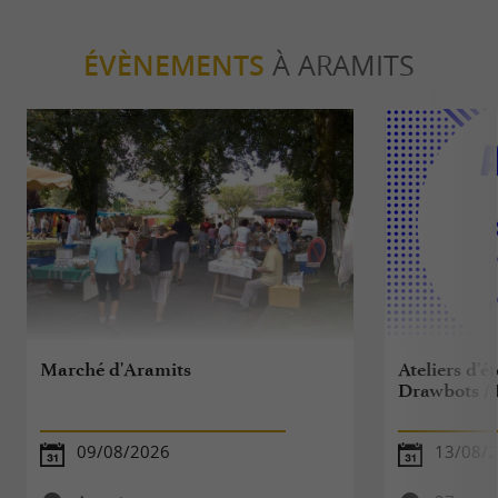
ÉVÈNEMENTS
À ARAMITS
Marché d'Aramits
Ateliers d'ét
Drawbots / 
09/08/2026
13/08/