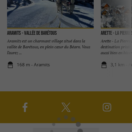
Aramits - Vallée de Barétous
Arette - La Pierre
Aramits est un charmant village situé dans la
Arette - La Pierre
vallée de Barétous, en plein cœur du Béarn. Vous
destination prisé
l’aurez ...
aussi bien en hiver
168 m - Aramits
3,1 km - A