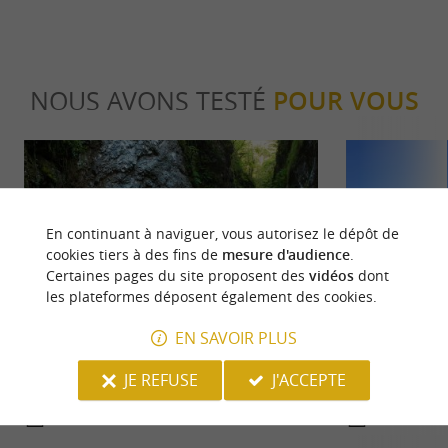
NOUS AVONS TESTÉ
POUR VOUS
En continuant à naviguer, vous autorisez le dépôt de
cookies tiers à des fins de
mesure d'audience
.
Certaines pages du site proposent des
vidéos
dont
Incontournable
Incontour
les plateformes déposent également des cookies.
EN SAVOIR PLUS
Les Gorges de Kakuetta, une balade
Le top 5 des a
JE REFUSE
J'ACCEPTE
envoûtante au cœur de la foret humide
Parc National
2,0 km - Lées-Athas
2,6 km - 