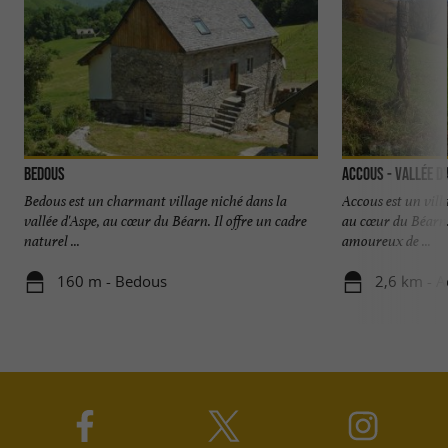
Bedous
Accous - Vallée d
Bedous est un charmant village niché dans la
Accous est un villa
vallée d'Aspe, au cœur du Béarn. Il offre un cadre
au cœur du Béarn. 
naturel ...
amoureux de ...
160 m - Bedous
2,6 km - 