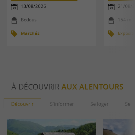
13/08/2026
21/08/
Bedous
154 m -
Marchés
Exposit
À DÉCOUVRIR
AUX ALENTOURS
Découvrir
S'informer
Se loger
Se r