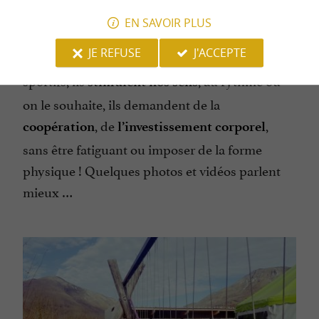
! Ils font appel à la
, mais ce
originaux
logique
EN SAVOIR PLUS
ne sont pas des casse-têtes, ils nécessitent
JE REFUSE
J'ACCEPTE
parfois de
, mais ne sont pas des agrès
bouger
sportifs, ils
, au rythme où
stimulent nos sens
on le souhaite, ils demandent de la
, de
,
coopération
l’investissement corporel
sans être fatiguant ou imposer de la forme
physique ! Quelques photos et vidéos parlent
mieux …