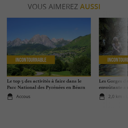
VOUS AIMEREZ
AUSSI
Incontournable
Incontour
Le top 5 des activités à faire dans le
Les Gorges d
Parc National des Pyrénées en Béarn
envoûtante au
Accous
2,0 km - 