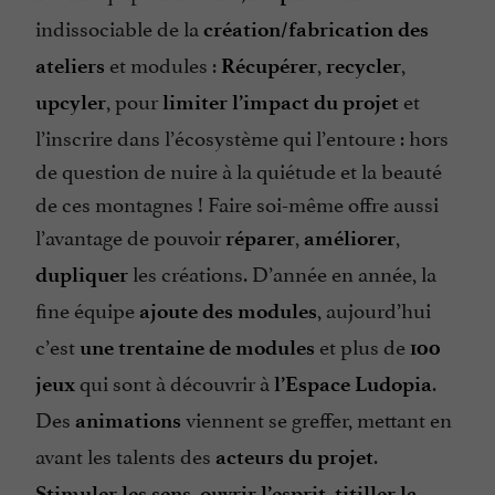
indissociable de la
création/fabrication des
et modules :
,
,
ateliers
Récupérer
recycler
, pour
et
upcyler
limiter l’impact du projet
l’inscrire dans l’écosystème qui l’entoure : hors
de question de nuire à la quiétude et la beauté
de ces montagnes ! Faire soi-même offre aussi
l’avantage de pouvoir
,
,
réparer
améliorer
les créations. D’année en année, la
dupliquer
fine équipe
, aujourd’hui
ajoute des modules
c’est
et plus de
une
trentaine de modules
100
qui sont à découvrir à
.
jeux
l’Espace Ludopia
Des
viennent se greffer, mettant en
animations
avant les talents des
.
acteurs du projet
,
,
Stimuler les sens
ouvrir l’esprit
titiller la