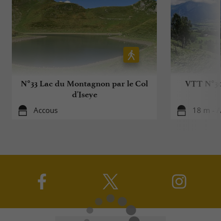
N°33 Lac du Montagnon par le Col
VTT N°30 
d'Iseye
Accous
18 m - 