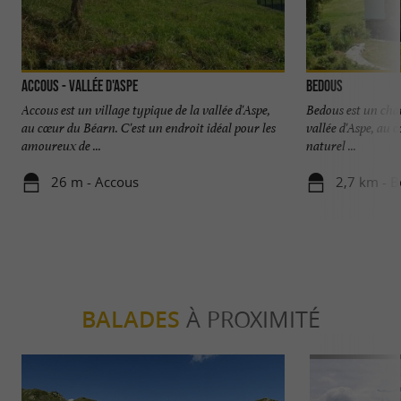
Accous - Vallée d'Aspe
Bedous
Accous est un village typique de la vallée d'Aspe,
Bedous est un cha
au cœur du Béarn. C'est un endroit idéal pour les
vallée d'Aspe, au 
amoureux de ...
naturel ...
26 m - Accous
2,7 km - 
BALADES
À PROXIMITÉ