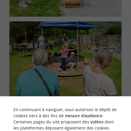
En continuant à naviguer, vous autorisez le dépôt de
Les
sont
cookies tiers à des fins de
mesure d'audience
.
modules de l’Espace Ludopia
Certaines pages du site proposent des
vidéos
dont
difficiles à décrire, car ils sont
et très
uniques
les plateformes déposent également des cookies.