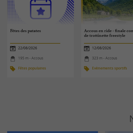
Fêtes des patates
Accous en ride - finale co
de trottinette freestyle
22/08/2026
12/08/2026
195 m - Accous
323 m - Accous
Fêtes populaires
Evènements sportifs