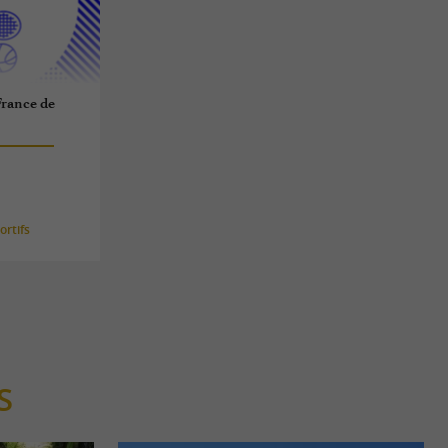
rance de
rtifs
S