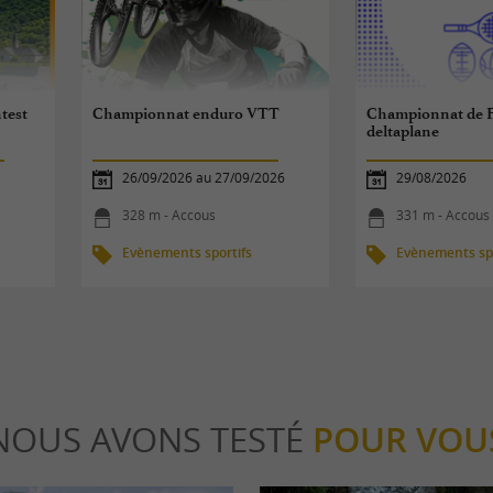
ntest
Championnat enduro VTT
Championnat de F
deltaplane
26/09/2026 au 27/09/2026
29/08/2026
328 m - Accous
331 m - Accous
Evènements sportifs
Evènements spo
NOUS AVONS TESTÉ
POUR VOU