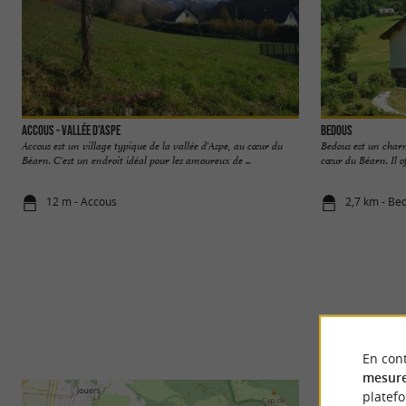
Accous - Vallée d'Aspe
Bedous
Accous est un village typique de la vallée d'Aspe, au cœur du
Bedous est un charm
Béarn. C'est un endroit idéal pour les amoureux de ...
cœur du Béarn. Il of
12 m - Accous
2,7 km - Be
En cont
mesure
platef