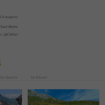
 à 03:40:22
Haut-Béarn
 :
@Cirkwi
S
Se divertir
Se Réunir