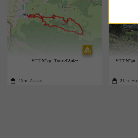
VTT N°29 - Tour d'Aulet
VTT N°30 -
20 m - Accous
21 m - Ac