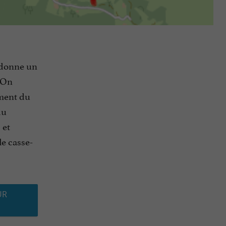
e donne un
! On
ement du
du
 et
le casse-
UR