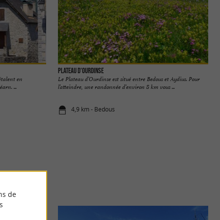
Plateau d'Ourdinse
’étalent en
Le Plateau d’Ourdinse est situé entre Bedous et Aydius. Pour
rn. ...
l’atteindre, une randonnée d’environ 8 km vous ...
4,9 km - Bedous
ns de
s