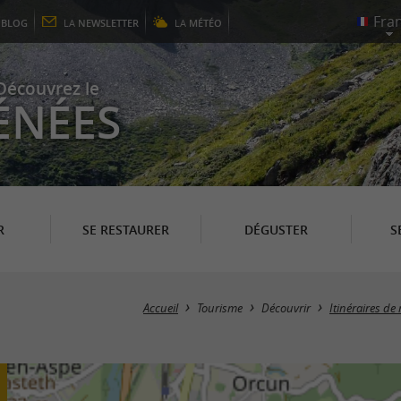
E
BLOG
LA
NEWSLETTER
LA
MÉTÉO
Découvrez le
ÉNÉES
R
SE RESTAURER
DÉGUSTER
S
Accueil
Tourisme
Découvrir
Itinéraires d