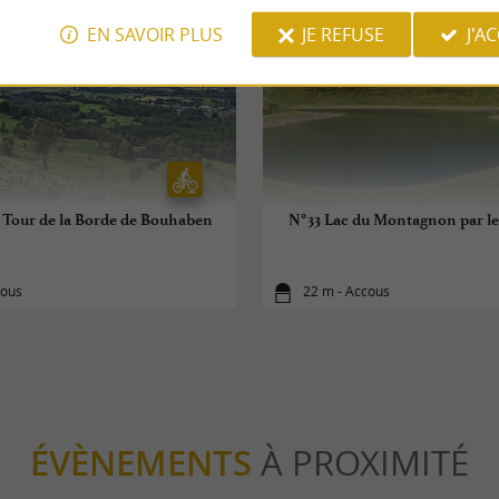
EN SAVOIR PLUS
JE REFUSE
J'A
 Tour de la Borde de Bouhaben
N°33 Lac du Montagnon par le 
cous
22 m - Accous
ÉVÈNEMENTS
À PROXIMITÉ