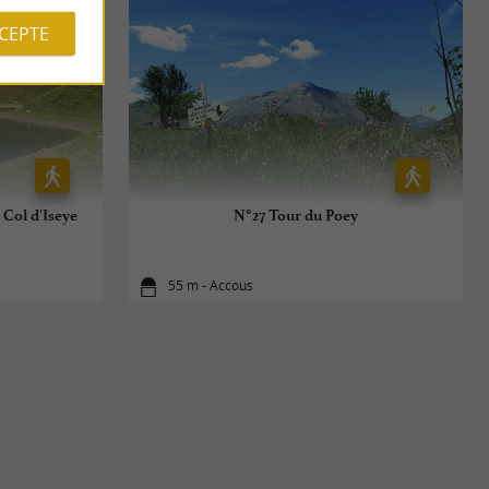
CCEPTE
Col d'Iseye
N°27 Tour du Poey
55 m - Accous