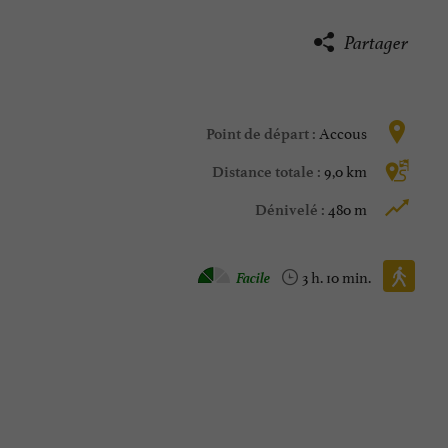
Partager
Accous
Point de départ :
9,0 km
Distance totale :
480 m
Dénivelé :
Marche à pied :
Facile
3 h. 10 min.