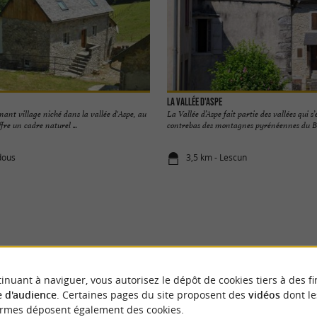
La Vallée d'Aspe
ant village niché dans la vallée d'Aspe, au
La Vallée d’Aspe fait partie des vallées qui s
fre un cadre naturel ...
contrebas des montagnes pyrénéennes du Béa
dous
3,5 km - Lescun
VOUS AIMEREZ
AUSSI
inuant à naviguer, vous autorisez le dépôt de cookies tiers à des fi
 d'audience
. Certaines pages du site proposent des
vidéos
dont le
ormes déposent également des cookies.