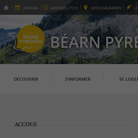
L'
AGENDA
ADRESSES
UTILES
GEO
LOCALISATION
L
BÉARN PYR
DÉCOUVRIR
S'INFORMER
SE LOGE
ACCOUS