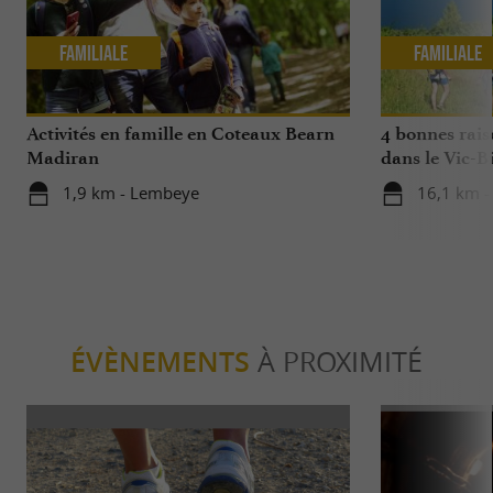
Familiale
Familiale
Activités en famille en Coteaux Bearn
4 bonnes rais
Madiran
dans le Vic-Bi
1,9 km - Lembeye
16,1 km -
ÉVÈNEMENTS
À PROXIMITÉ