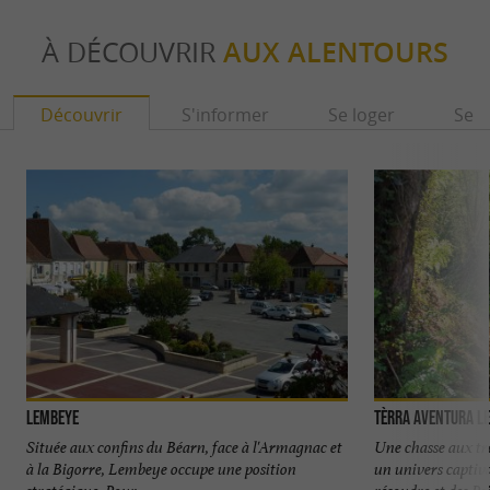
À DÉCOUVRIR
AUX ALENTOURS
Découvrir
S'informer
Se loger
Se r
Lembeye
Tèrra Aventura L
Située aux confins du Béarn, face à l'Armagnac et
Une chasse aux tr
à la Bigorre, Lembeye occupe une position
un univers captiv