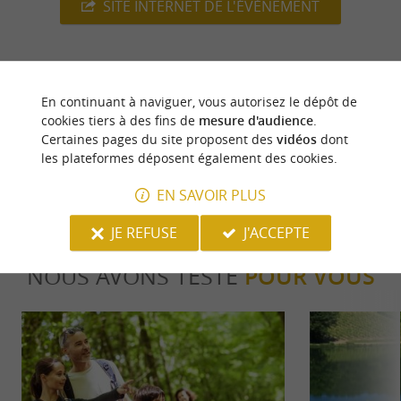
SITE INTERNET DE L'ÉVÈNEMENT
dernière mise à jour :
En continuant à naviguer, vous autorisez le dépôt de
03/05/2026 à 06:46:01
cookies tiers à des fins de
mesure d'audience
.
Source :
Crédit photo :
Certaines pages du site proposent des
vidéos
dont
Sirtaqui
-
Tourisme & loisirs
les plateformes déposent également des cookies.
Coteaux Béarn Madiran -
CC BY-NC-ND 4.0
EN SAVOIR PLUS
JE REFUSE
J'ACCEPTE
NOUS AVONS TESTÉ
POUR VOUS