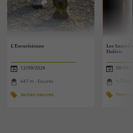
L'Escurésienne
Les Samedis 
Doléris
12/09/2026
08/08/
647 m - Escurès
1,7 km 
Sorties natures
Patrimo