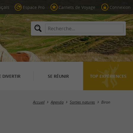
Espace Pro
Carnets de Voyage
Connexion
E DIVERTIR
SE RÉUNIR
TOP EXPÉRIENCES
Masquer la carte
Accueil
Agenda
Sorties natures
Biron