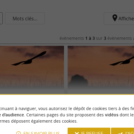
Mots clés...
Affiche
évènements
1 à 3
sur
3
évènements a
aire
Sortie crépusculaire
inuant à naviguer, vous autorisez le dépôt de cookies tiers à des fi
13/08/2026
 d'audience
. Certaines pages du site proposent des
vidéos
dont le
ormes déposent également des cookies.
Biron
tures
Sorties natures
EN SAVOIR PLUS
JE REFUSE
J'A