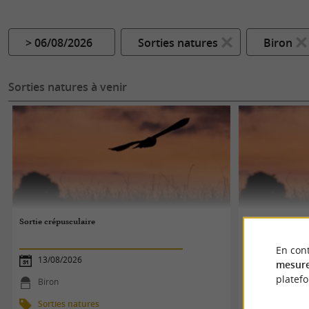
> 06/08/2026
Sorties natures
Biron
Sorties natures à venir
Sortie crépusculaire
Sortie crépuscul
En cont
13/08/2026
13/08/2026
mesure
platef
Biron
Biron
Sorties natures
Sorties na