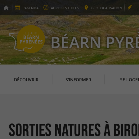
L'
AGENDA
ADRESSES
UTILES
GEO
LOCALISATION
L
BÉARN PYR
DÉCOUVRIR
S'INFORMER
SE LOGE
Sorties natures à Bir