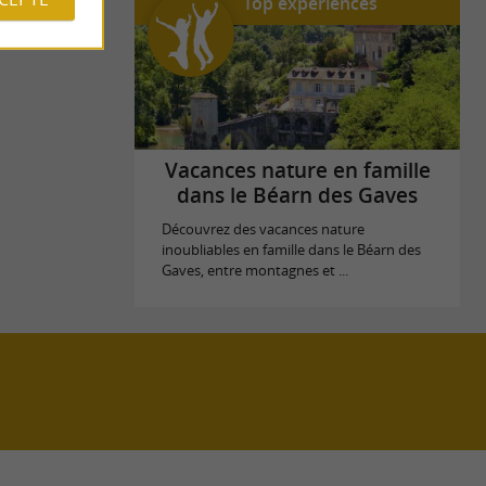
Top expériences
Vacances nature en famille
dans le Béarn des Gaves
Découvrez des vacances nature
inoubliables en famille dans le Béarn des
Gaves, entre montagnes et ...