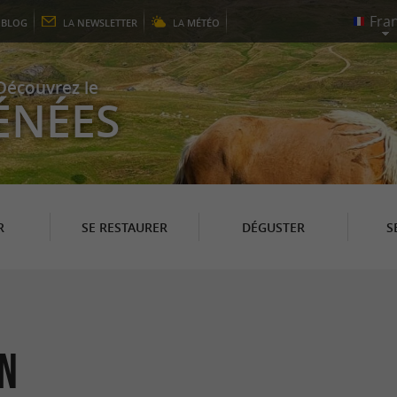
E
BLOG
LA
NEWSLETTER
LA
MÉTÉO
Découvrez le
ÉNÉES
R
SE RESTAURER
DÉGUSTER
S
on