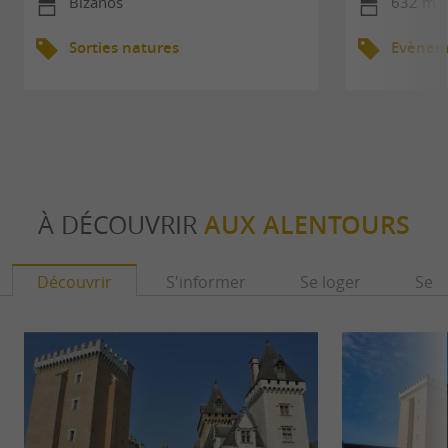
Bizanos
632 m -
Sorties natures
Evèneme
À DÉCOUVRIR
AUX ALENTOURS
Découvrir
S'informer
Se loger
Se r