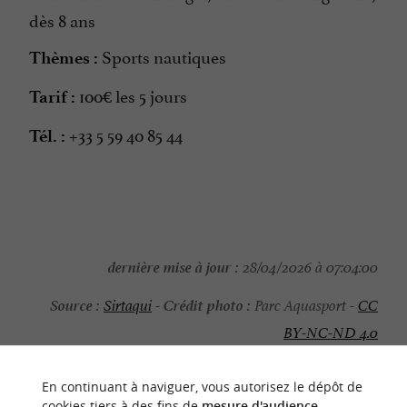
dès 8 ans
Sports nautiques
Thèmes :
100€ les 5 jours
Tarif :
+33 5 59 40 85 44
Tél. :
dernière mise à jour :
28/04/2026 à 07:04:00
Source :
Crédit photo :
Sirtaqui
-
Parc Aquasport -
CC
BY-NC-ND 4.0
En continuant à naviguer, vous autorisez le dépôt de
cookies tiers à des fins de
mesure d'audience
.