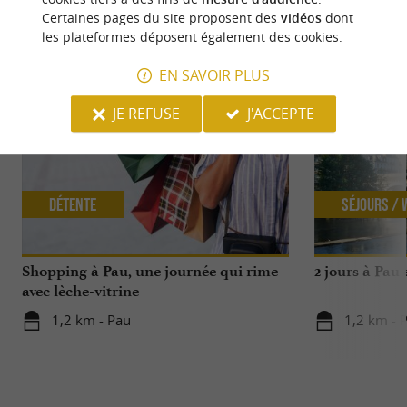
Certaines pages du site proposent des
vidéos
dont
NOUS AVONS TESTÉ
POUR VOUS
les plateformes déposent également des cookies.
EN SAVOIR PLUS
JE REFUSE
J'ACCEPTE
Détente
Séjours /
Shopping à Pau, une journée qui rime
2 jours à Pau
avec lèche-vitrine
1,2 km - Pau
1,2 km - 