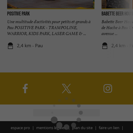
POSITIVE PARK
Babette Beer Hous
Une multitude d'activités pour petits et grands à
Babette Beer House
Pau POSITIVE PARK - TRAMPOLINE,
de Hache à Pau Un
WARRIOR, KIDS PARK, LASER GAME & ...
avenue ...
2,4 km - Pau
2,4 km - P
espace pro
mentions légales
plan du site
faire un lien