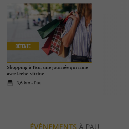
Détente
Séjours /
Shopping à Pau, une journée qui rime
2 jours à Pau
avec lèche-vitrine
3,6 km - Pau
3,6 km - 
ÉVÈNEMENTS
À PAU