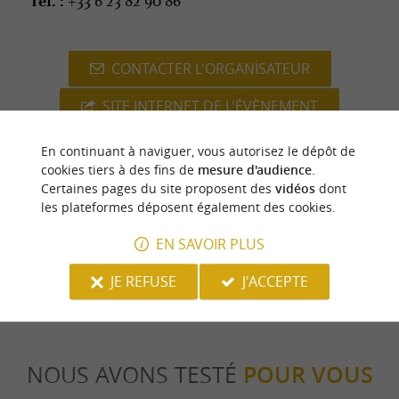
Tél. :
CONTACTER L'ORGANISATEUR
SITE INTERNET DE L'ÉVÈNEMENT
En continuant à naviguer, vous autorisez le dépôt de
cookies tiers à des fins de
mesure d'audience
.
Certaines pages du site proposent des
vidéos
dont
dernière mise à jour :
26/05/2026 à 06:41:47
les plateformes déposent également des cookies.
Source :
Crédit photo :
Sirtaqui
-
Commun vivant -
CC
EN SAVOIR PLUS
BY-NC-ND 4.0
JE REFUSE
J'ACCEPTE
NOUS AVONS TESTÉ
POUR VOUS