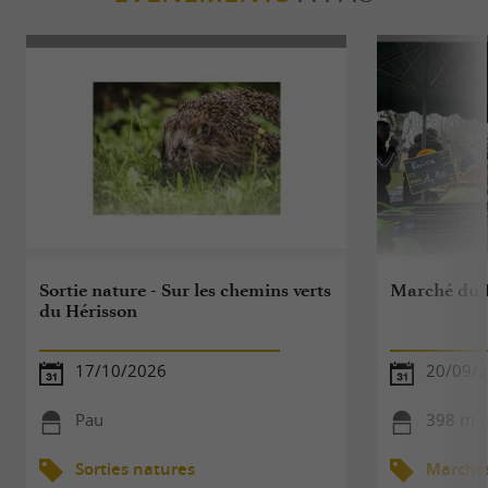
Sortie nature - Sur les chemins verts
Marché du
du Hérisson
17/10/2026
20/09/
Pau
398 m -
Sorties natures
Marché