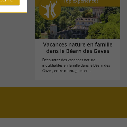
Top expériences
Vacances nature en famille
dans le Béarn des Gaves
Découvrez des vacances nature
inoubliables en famille dans le Béarn des
Gaves, entre montagnes et ...