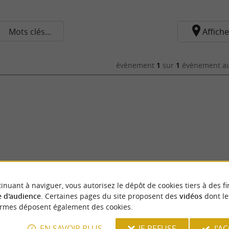
Mots clés...
Affiche
évènement
1
sur
1
évènement au
inuant à naviguer, vous autorisez le dépôt de cookies tiers à des fi
 d'audience
. Certaines pages du site proposent des
vidéos
dont le
ormes déposent également des cookies.
EN SAVOIR PLUS
JE REFUSE
J'A