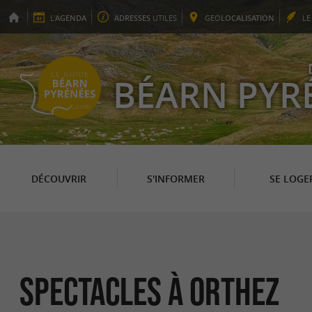
L'
AGENDA
ADRESSES
UTILES
GEO
LOCALISATION
L
BÉARN PYR
DÉCOUVRIR
S'INFORMER
SE LOGE
Spectacles à Orthez