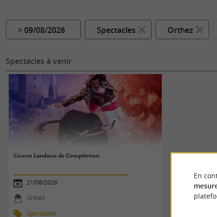
> 09/08/2026
Spectacles
Orthez
Spectacles à venir
Course Landaise de Compétition
En cont
21/08/2026
mesure
platef
Orthez
Spectacles