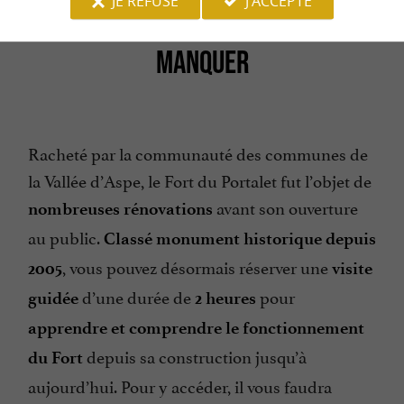
JE REFUSE
J'ACCEPTE
UNE DÉCOUVERTE À NE PAS
MANQUER
Racheté par la communauté des communes de
la Vallée d’Aspe, le Fort du Portalet fut l’objet de
avant son ouverture
nombreuses rénovations
au public.
Classé monument historique depuis
, vous pouvez désormais réserver une
2005
visite
d’une durée de
pour
guidée
2 heures
apprendre et comprendre le fonctionnement
depuis sa construction jusqu’à
du Fort
aujourd’hui. Pour y accéder, il vous faudra