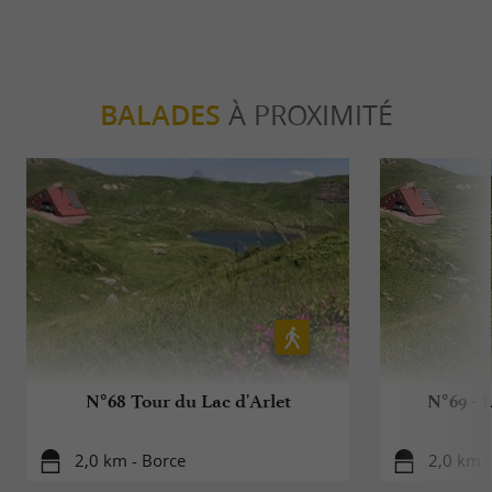
BALADES
À PROXIMITÉ
N°68 Tour du Lac d'Arlet
N°69 - 
2,0 km - Borce
2,0 km 