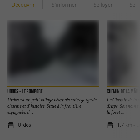
Découvrir
S'informer
Se loger
Se r
Urdos - Le Somport
Chemin de la Mâtu
Urdos est un petit village béarnais qui regorge de
Le Chemin de la M
charme et d' histoire. Situé à la frontière
d’Aspe. Son nom fa
espagnole, il ...
la forêt ...
Urdos
1,7 km - E