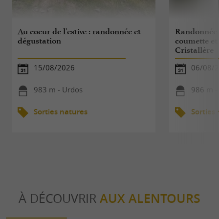
Au coeur de l'estive : randonnée et
Randonnée g
dégustation
coumette et
Cristallère
15/08/2026
06/08/
983 m - Urdos
986 m -
Sorties natures
Sorties
À DÉCOUVRIR
AUX ALENTOURS