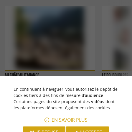
Au Château d'Arance
Le Pourquoi Pas
Château d'Arance, un hôtel-restaurant 3* à la vue
Petit restaurant, 
En continuant à naviguer, vous autorisez le dépôt de
imprenable sur les montagnes dans les Pyrénées
Gourette et Artous
Installez-vous ...
déguster ...
cookies tiers à des fins de
mesure d'audience
.
Certaines pages du site proposent des
vidéos
dont
les plateformes déposent également des cookies.
7,5 km - Cette-Eygun
16,6 km -
EN SAVOIR PLUS
LA VISITE DU FORT DU PORTALET,