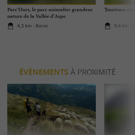
Parc’Ours, le parc animalier grandeur
Tourisme res
nature de la Vallée d’Aspe
4,3 km - Borce
9,4 km - 
ÉVÈNEMENTS
À PROXIMITÉ