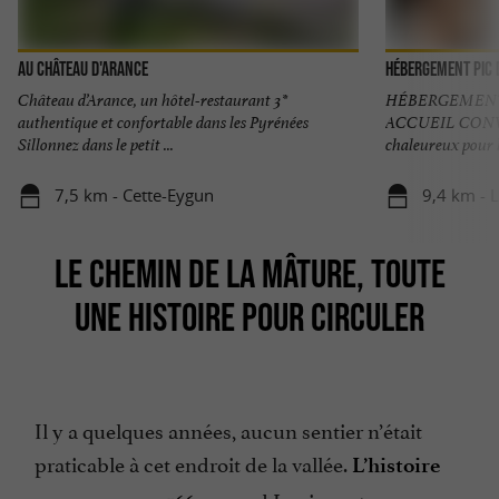
Au Château d'Arance
Hébergement Pic d
Château d’Arance, un hôtel-restaurant 3*
HÉBERGEMENT
authentique et confortable dans les Pyrénées
ACCUEIL CONVI
Sillonnez dans le petit ...
chaleureux pour le
7,5 km - Cette-Eygun
9,4 km - 
LE CHEMIN DE LA MÂTURE, TOUTE
UNE HISTOIRE POUR CIRCULER
Il y a quelques années, aucun sentier n’était
praticable à cet endroit de la vallée.
L’histoire
quand Louis 14 et son