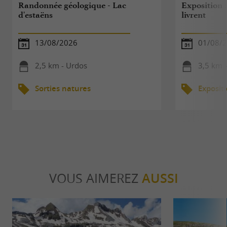
Randonnée géologique - Lac
Exposition 
d'estaëns
livrent
13/08/2026
01/08/2
2,5 km - Urdos
3,5 km 
Sorties natures
Exposit
VOUS AIMEREZ
AUSSI