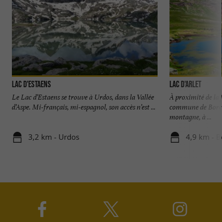
Lac d'Estaens
Lac d'Arlet
Le Lac d’Estaens se trouve à Urdos, dans la Vallée
À proximité de la 
d’Aspe. Mi-français, mi-espagnol, son accès n’est ...
commune de Borce, 
montagne, à ...
3,2 km - Urdos
4,9 km - B