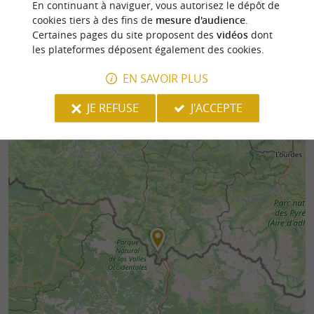
En continuant à naviguer, vous autorisez le dépôt de
3,2 km - Urdos
4,9 km - B
cookies tiers à des fins de
mesure d'audience
.
Certaines pages du site proposent des
vidéos
dont
les plateformes déposent également des cookies.
EN SAVOIR PLUS
JE REFUSE
J'ACCEPTE