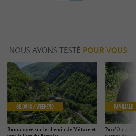
NOUS AVONS TESTÉ
POUR VOUS
Séjours / Weekend
Familiale
Randonnée sur le chemin de Mâture et
Parc’Ours, le
vers le Fort du Portalet
nature de la 