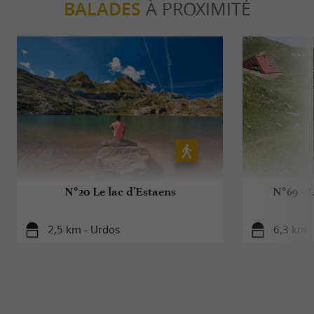
BALADES
À PROXIMITÉ
N°20 Le lac d'Estaens
N°69 - 
2,5 km - Urdos
6,3 km 