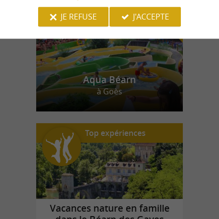
JE REFUSE
J'ACCEPTE
Aqua Béarn
à Goès
Top expériences
Vacances nature en famille