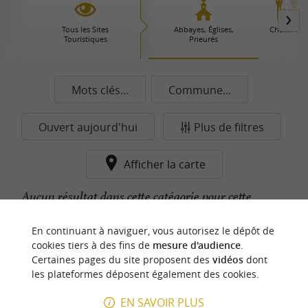
Tous les Sites
Abbayes, Églises,
Châteaux
Touristiques
Prieurés
Mots clés...
Commune...
Ouvert aujourd'hui
Plus de filtres
Afficher la carte
Aucun résultat dans cette catégorie pour cette
commune pour le moment...
En continuant à naviguer, vous autorisez le dépôt de
cookies tiers à des fins de
mesure d'audience
.
Certaines pages du site proposent des
vidéos
dont
n
o
t
e
c
o
u
p
e
c
o
e
u
les plateformes déposent également des cookies.
r
d
r
EN SAVOIR PLUS