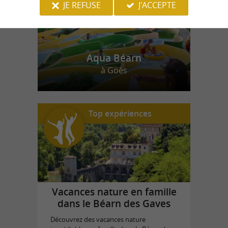
JE REFUSE
J'ACCEPTE
Aqua Béarn
à Goès
Top expériences
Vacances nature en famille
dans le Béarn des Gaves
Découvrez des vacances nature