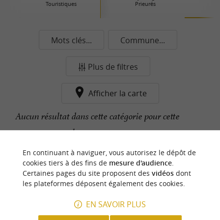
Touristiques
Prieurés
Mots clés...
Commune...
Plus de filtres
Afficher la carte
Aucun résultat dans cette catégorie pour cette
commune pour le moment...
En continuant à naviguer, vous autorisez le dépôt de
cookies tiers à des fins de
mesure d'audience
.
n
o
t
e
c
o
u
p
e
c
o
e
u
Certaines pages du site proposent des
vidéos
dont
r
d
r
les plateformes déposent également des cookies.
EN SAVOIR PLUS