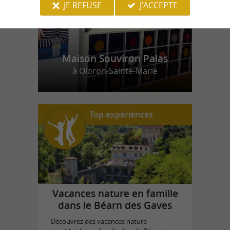
JE REFUSE
J'ACCEPTE
Maison Souviron Palas
à Oloron-Sainte-Marie
Top expériences
Vacances nature en famille
dans le Béarn des Gaves
Découvrez des vacances nature