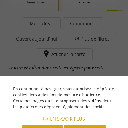
Touristiques
Prieurés
Mots clés...
Commune...
Ouvert aujourd'hui
Plus de filtres
Afficher la carte
Aucun résultat dans cette catégorie pour cette
commune pour le moment...
En continuant à naviguer, vous autorisez le dépôt de
cookies tiers à des fins de
mesure d'audience
.
n
o
t
e
c
o
u
p
e
c
o
e
u
Certaines pages du site proposent des
vidéos
dont
r
d
r
les plateformes déposent également des cookies.
EN SAVOIR PLUS