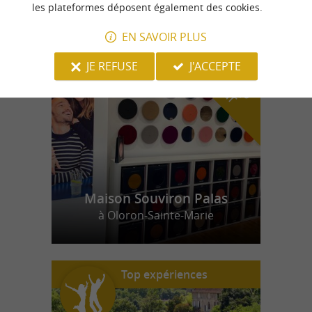
les plateformes déposent également des cookies.
EN SAVOIR PLUS
n
o
t
e
c
o
u
p
e
c
o
e
u
r
d
r
JE REFUSE
J'ACCEPTE
Maison Souviron Palas
à Oloron-Sainte-Marie
Top expériences