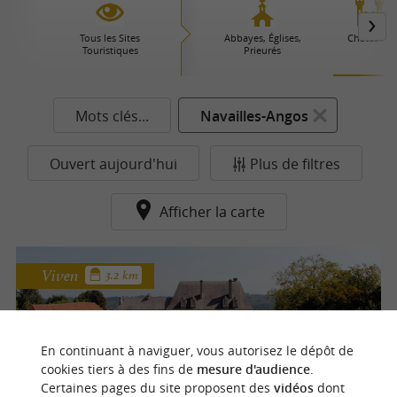
Tous les Sites
Abbayes, Églises,
Châteaux
Touristiques
Prieurés
Mots clés...
Navailles-Angos
Ouvert aujourd'hui
Plus de filtres
Afficher la carte
Viven
3.2 km
Château de Viven
En continuant à naviguer, vous autorisez le dépôt de
Château historique et jardins remarquables
cookies tiers à des fins de
mesure d'audience
.
au nord de Pau
Certaines pages du site proposent des
vidéos
dont