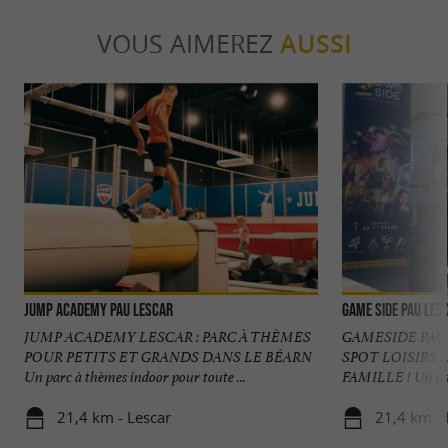
VOUS AIMEREZ
AUSSI
Jump Academy Pau Lescar
GAME SIDE Pau Les
JUMP ACADEMY LESCAR : PARC À THÈMES
GAMESIDE PAU
POUR PETITS ET GRANDS DANS LE BÉARN
SPOT LOISIRS 
Un parc à thèmes indoor pour toute ...
FAMILLE ! Un parc
21,4 km - Lescar
21,4 km - 