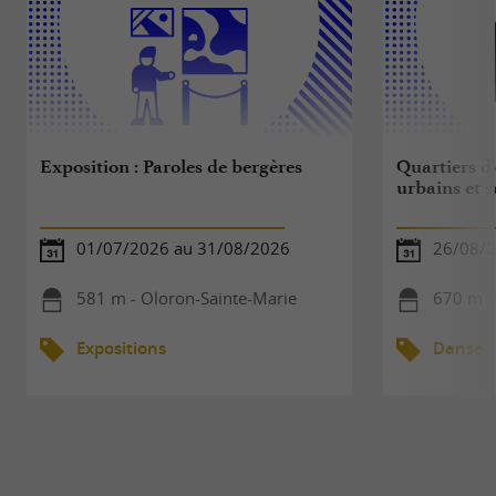
Exposition : Paroles de bergères
Quartiers d'
urbains et 
01/07/2026 au 31/08/2026
26/08/
581 m - Oloron-Sainte-Marie
670 m -
Expositions
Danse