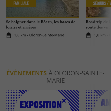
Familiale
Séjours /
Se baigner dans le Béarn, les bases de
Roadtrip de l
loisirs et rivières
route des vin
1,8 km - Oloron-Sainte-Marie
1,8 km - 
ÉVÈNEMENTS
À OLORON-SAINTE-
MARIE