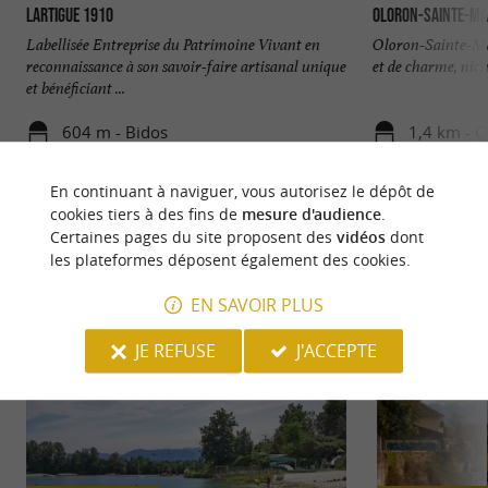
Lartigue 1910
Oloron-Sainte-Ma
Labellisée Entreprise du Patrimoine Vivant en
Oloron-Sainte-Mari
reconnaissance à son savoir-faire artisanal unique
et de charme, nich
et bénéficiant ...
604 m - Bidos
1,4 km - O
En continuant à naviguer, vous autorisez le dépôt de
cookies tiers à des fins de
mesure d'audience
.
Certaines pages du site proposent des
vidéos
dont
les plateformes déposent également des cookies.
NOUS AVONS TESTÉ
POUR VOUS
EN SAVOIR PLUS
JE REFUSE
J'ACCEPTE