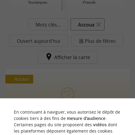
Touristiques
Prieurés
Mots clés...
Accous
Ouvert aujourd'hui
Plus de filtres
Afficher la carte
Accous
OBA'O les Nocturnes
En continuant à naviguer, vous autorisez le dépôt de
cookies tiers à des fins de
mesure d'audience
.
Certaines pages du site proposent des
vidéos
dont
les plateformes déposent également des cookies.