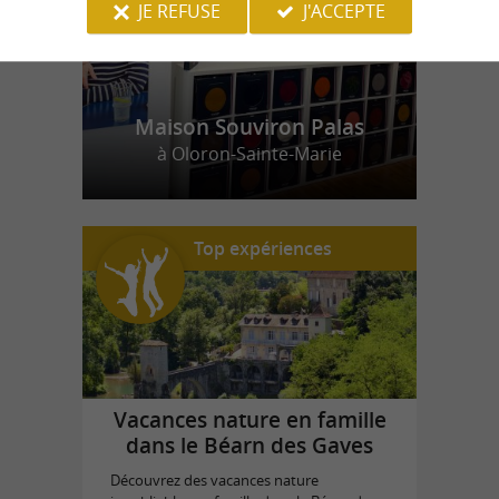
JE REFUSE
J'ACCEPTE
Maison Souviron Palas
à Oloron-Sainte-Marie
Top expériences
Vacances nature en famille
dans le Béarn des Gaves
Découvrez des vacances nature