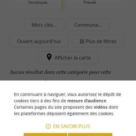
Touristiques
Prieurés
Mots clés...
Commune...
Ouvert aujourd'hui
Plus de filtres
Afficher la carte
Aucun résultat dans cette catégorie pour cette
commune pour le moment...
En continuant à naviguer, vous autorisez le dépôt de
cookies tiers à des fins de
mesure d'audience
.
n
o
t
e
c
o
u
p
e
c
o
e
u
Certaines pages du site proposent des
vidéos
dont
r
d
r
les plateformes déposent également des cookies.
EN SAVOIR PLUS