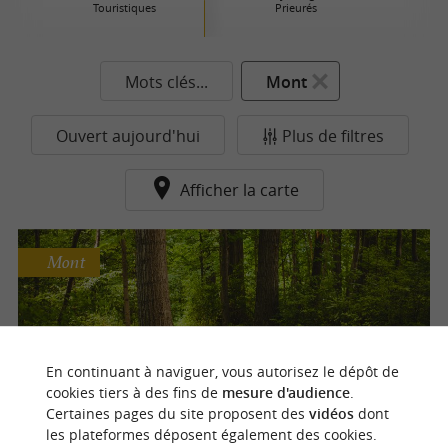
Touristiques
Prieurés
Mots clés...
Mont
Ouvert aujourd'hui
Plus de filtres
Afficher la carte
Mont
Sentier d’interprétation de Lendresse
En continuant à naviguer, vous autorisez le dépôt de
cookies tiers à des fins de
mesure d'audience
.
Certaines pages du site proposent des
vidéos
dont
les plateformes déposent également des cookies.