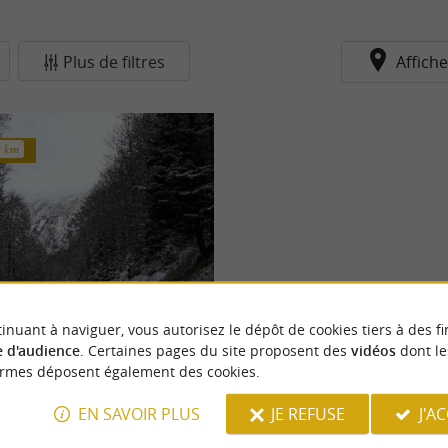
Plus de filtres
Affiche
3 km
inuant à naviguer, vous autorisez le dépôt de cookies tiers à des fi
rdos - Le Somport
tit village béarnais qui regorge de
 d'audience
. Certaines pages du site proposent des
vidéos
dont le
toire. Situé à la frontière
ormes déposent également des cookies.
EN SAVOIR PLUS
JE REFUSE
J'A