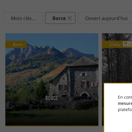
Mots clés...
Borce
Ouvert aujourd'hui
Borce
Urdos
4.
En cont
Borce
U
Borce est un charmant village niché dans la vallée
Urdos est un pe
mesure
d'Aspe, au cœur du Béarn. C'est un endroit idéal
charme et d' his
platef
pour les ...
espagnole, il ...