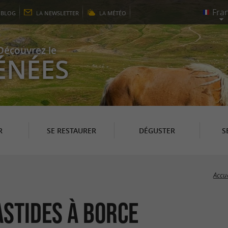
E
BLOG
LA
NEWSLETTER
LA
MÉTÉO
Découvrez le
ÉNÉES
R
SE RESTAURER
DÉGUSTER
S
Accue
astides à Borce