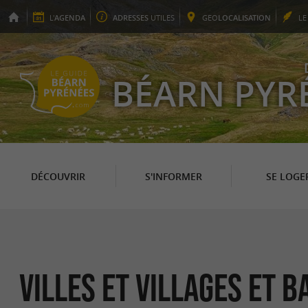
L'
AGENDA
ADRESSES
UTILES
GEO
LOCALISATION
L
BÉARN PYR
DÉCOUVRIR
S'INFORMER
SE LOGE
Villes et Villages et b