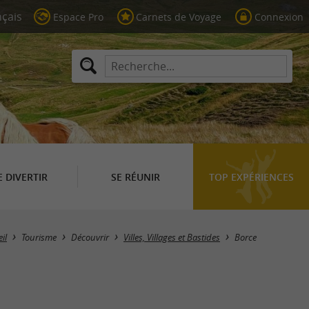
Espace Pro
Carnets de Voyage
Connexion
E DIVERTIR
SE RÉUNIR
TOP EXPÉRIENCES
Masquer la carte
il
Tourisme
Découvrir
Villes, Villages et Bastides
Borce