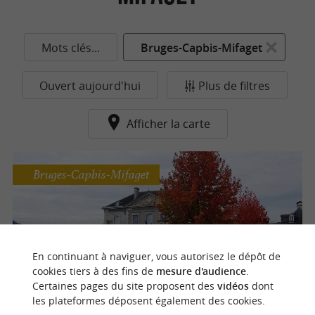
Mots clés...
Bruges-Capbis-Mifaget
Ouvert aujourd'hui
Plus de filtres
Afficher la carte
Bruges-Capbis-Mifaget
Bastide de Bruges
En continuant à naviguer, vous autorisez le dépôt de
cookies tiers à des fins de
mesure d'audience
.
Certaines pages du site proposent des
vidéos
dont
les plateformes déposent également des cookies.