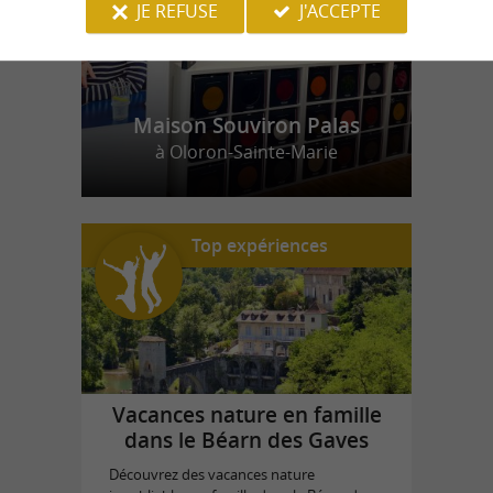
JE REFUSE
J'ACCEPTE
Maison Souviron Palas
à Oloron-Sainte-Marie
Top expériences
Vacances nature en famille
dans le Béarn des Gaves
Découvrez des vacances nature