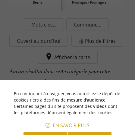
Béarn
Fromages / Fromagers
Mots clés...
Commune...
Ouvert aujourd'hui
Plus de filtres
Afficher la carte
Aucun résultat dans cette catégorie pour cette
commune pour le moment...
En continuant à naviguer, vous autorisez le dépôt de
cookies tiers à des fins de
mesure d'audience
.
n
o
t
e
c
o
u
p
e
c
o
e
u
Certaines pages du site proposent des
vidéos
dont
r
d
r
les plateformes déposent également des cookies.
EN SAVOIR PLUS