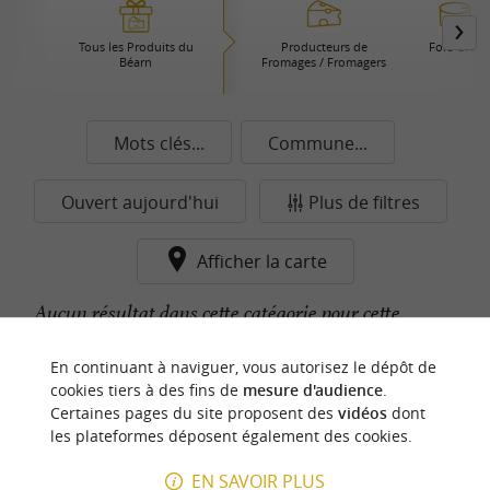
Tous les Produits du
Producteurs de
Foie Gras
Béarn
Fromages / Fromagers
Mots clés...
Commune...
Ouvert aujourd'hui
Plus de filtres
Afficher la carte
Aucun résultat dans cette catégorie pour cette
commune pour le moment...
En continuant à naviguer, vous autorisez le dépôt de
cookies tiers à des fins de
mesure d'audience
.
Certaines pages du site proposent des
vidéos
dont
n
o
t
e
c
o
u
p
e
c
o
e
u
les plateformes déposent également des cookies.
r
d
r
EN SAVOIR PLUS