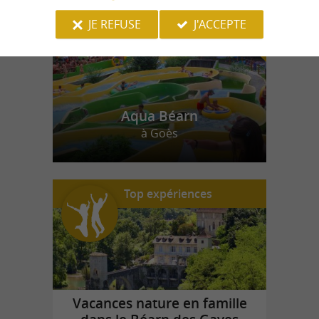
JE REFUSE
J'ACCEPTE
Aqua Béarn
à Goès
Top expériences
Vacances nature en famille