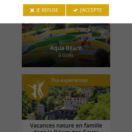
JE REFUSE
J'ACCEPTE
Aqua Béarn
à Goès
Top expériences
Vacances nature en famille