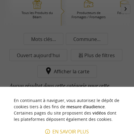
Tous les Produits du
Producteurs de
Foie Gras
Béarn
Fromages / Fromagers
Mots clés...
Commune...
Ouvert aujourd'hui
Plus de filtres
Afficher la carte
Aucun résultat dans cette catégorie pour cette
commune pour le moment...
En continuant à naviguer, vous autorisez le dépôt de
cookies tiers à des fins de
mesure d'audience
.
Certaines pages du site proposent des
vidéos
dont
n
o
t
e
c
o
u
p
e
c
o
e
u
les plateformes déposent également des cookies.
r
d
r
EN SAVOIR PLUS