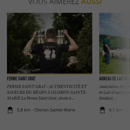
VOUS AIMEREZ
AUSSI
Ferme Saint Grat
Agneau de Lait de
FERME SAINT GRAT : AUTHENTICITÉ ET
Association Régio
SAVEURS DU BÉARN À OLORON-SAINTE-
et Lait d'Aquitain
MARIE La Ferme Saint Grat, située à ...
fondant, ...
3,8 km - Oloron-Sainte-Marie
4,1 km - O