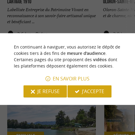
Lartigue 1910
Oloron-Sainte-Ma
Labellisée Entreprise du Patrimoine Vivant en
Oloron-Sainte-Mari
reconnaissance à son savoir-faire artisanal unique
et de charme, nich
et bénéficiant ...
2,6 km - Bidos
3,8 km - O
En continuant à naviguer, vous autorisez le dépôt de
cookies tiers à des fins de
mesure d'audience
.
Certaines pages du site proposent des
vidéos
dont
les plateformes déposent également des cookies.
NOUS AVONS TESTÉ
POUR VOUS
EN SAVOIR PLUS
JE REFUSE
J'ACCEPTE