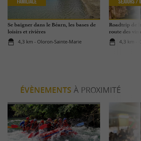
Familiale
Séjours /
Se baigner dans le Béarn, les bases de
Roadtrip de l
loisirs et rivières
route des vin
4,3 km - Oloron-Sainte-Marie
4,3 km - 
ÉVÈNEMENTS
À PROXIMITÉ