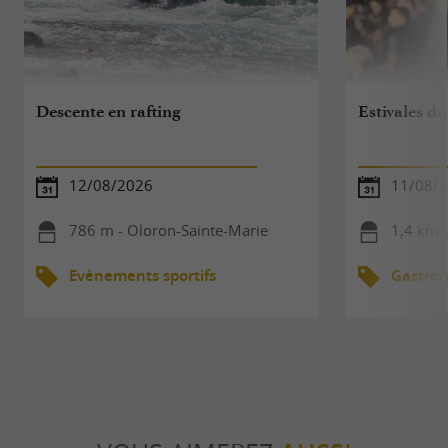
Descente en rafting
Estivales du
12/08/2026
11/08/
786 m - Oloron-Sainte-Marie
1,4 km 
Evènements sportifs
Gastro