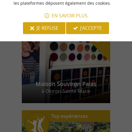
les plateformes déposent également des cookies.
EN SAVOIR PLUS
n
o
t
e
c
o
u
p
e
c
o
e
u
r
d
r
JE REFUSE
J'ACCEPTE
Maison Souviron Palas
à Oloron-Sainte-Marie
Top expériences