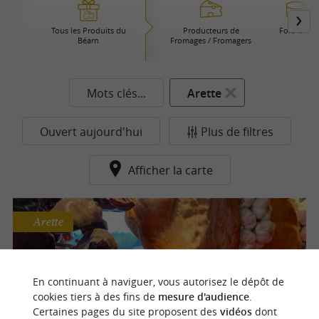
Tous les Produits du
Producteurs de
Foie Gras
Béarn
Fromages / Fromagers
Mots clés...
Arette
Ouvert aujourd'hui
Plus de filtres
Afficher la carte
Arette
Boucherie Basco Béarnaise M.Bozom
En continuant à naviguer, vous autorisez le dépôt de
cookies tiers à des fins de
mesure d'audience
.
Qualité et tradition au cœur des Pyrénées
Certaines pages du site proposent des
vidéos
dont