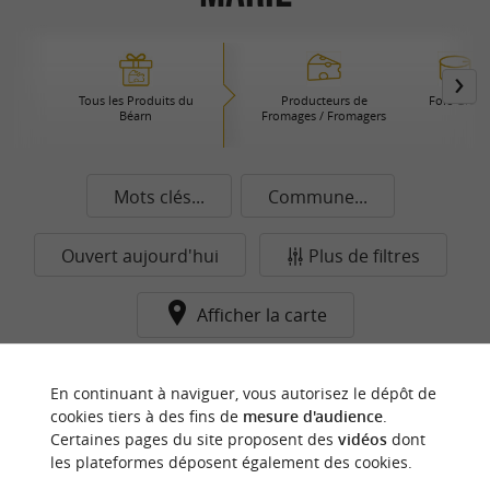
Tous les Produits du
Producteurs de
Foie Gras
Béarn
Fromages / Fromagers
Mots clés...
Commune...
Ouvert aujourd'hui
Plus de filtres
Afficher la carte
Aucun résultat dans cette catégorie pour cette
En continuant à naviguer, vous autorisez le dépôt de
commune pour le moment...
cookies tiers à des fins de
mesure d'audience
.
Certaines pages du site proposent des
vidéos
dont
les plateformes déposent également des cookies.