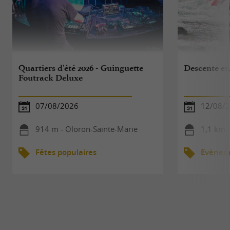
Quartiers d'été 2026 - Guinguette
Descente en
Foutrack Deluxe
07/08/2026
12/08/
914 m - Oloron-Sainte-Marie
1,1 km 
Fêtes populaires
Evèneme