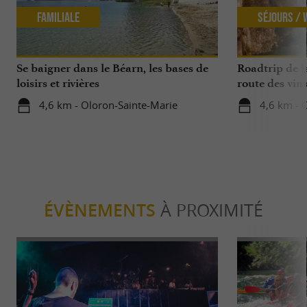
Familiale
Séjours /
Se baigner dans le Béarn, les bases de
Roadtrip de l
loisirs et rivières
route des vin
4,6 km - Oloron-Sainte-Marie
4,6 km - 
ÉVÈNEMENTS
À PROXIMITÉ