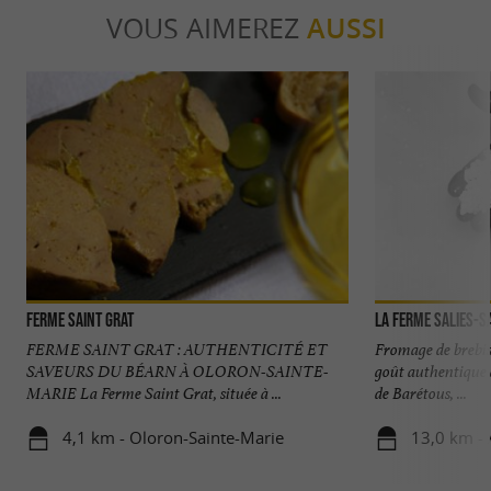
VOUS AIMEREZ
AUSSI
Ferme Saint Grat
La Ferme Salies-S
FERME SAINT GRAT : AUTHENTICITÉ ET
Fromage de brebis 
SAVEURS DU BÉARN À OLORON-SAINTE-
goût authentique 
MARIE La Ferme Saint Grat, située à ...
de Barétous, ...
4,1 km - Oloron-Sainte-Marie
13,0 km - 