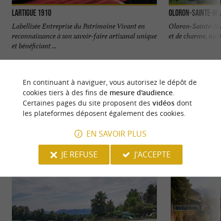
Lartigue 1910
Oloron-Sainte-Ma
Labellisée Entreprise du Patrimoine Vivant en
Oloron-Sainte-Mari
reconnaissance à son savoir-faire artisanal unique
et de charme, nich
et bénéficiant ...
2,8 km - Bidos
4,1 km - O
En continuant à naviguer, vous autorisez le dépôt de
cookies tiers à des fins de
mesure d'audience
.
Certaines pages du site proposent des
vidéos
dont
les plateformes déposent également des cookies.
EN SAVOIR PLUS
NOUS AVONS TESTÉ
POUR VOUS
JE REFUSE
J'ACCEPTE