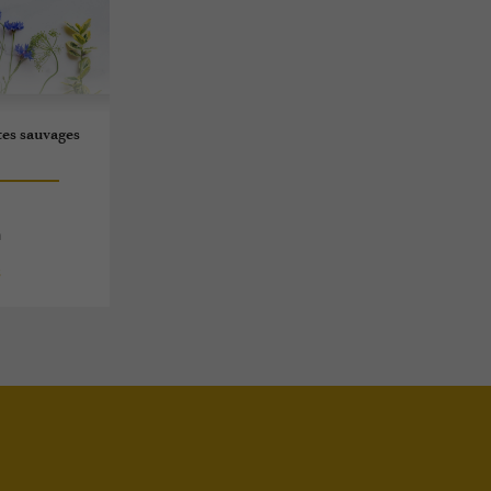
tes sauvages
n
s