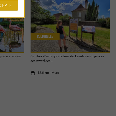
CCEPTE
Culturelle
que à vivre en
Sentier d’interprétation de Lendresse : percez
ses mystères…
12,6 km - Mont