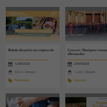
Balade dinatoire au crépuscule
Concert : Musiques roman
allemandes
12/08/2026
20/09/2026
325 m - Monein
1,2 km - Monein
Patrimoine
Concerts