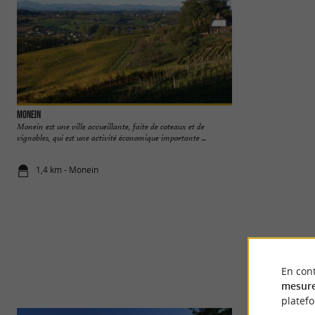
Monein
Mourenx
Monein est une ville accueillante, faite de coteaux et de
Mourenx est une vill
vignobles, qui est une activité économique importante ...
contrastes, située a
1,4 km - Monein
5,6 km - Mo
En cont
mesure
platef