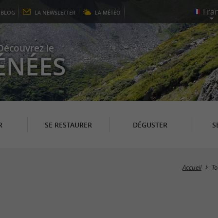
E
BLOG
LA
NEWSLETTER
LA
MÉTÉO
Découvrez le
ÉNÉES
R
SE RESTAURER
DÉGUSTER
S
Accueil
To