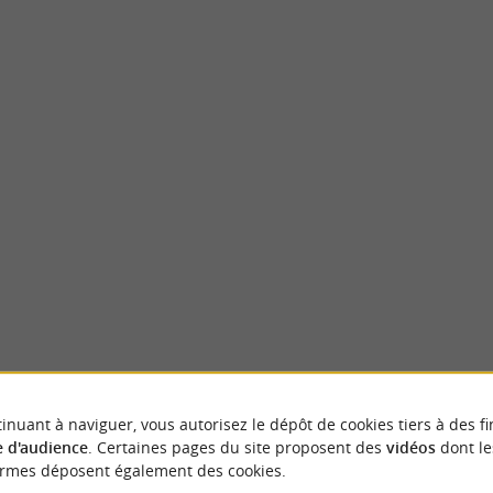
Bastide de Viellesegure
e fascinante, riche d' histoire et de
Vielleségure est une bastide du Béarn, une 
u cœur du Béarn. Une ville nouvelle ...
histoire et en paysages variés. Les atouts de ..
urenx
8,2 km - Vielleségure
NOUS AVONS TESTÉ
POUR VOU
inuant à naviguer, vous autorisez le dépôt de cookies tiers à des fi
 d'audience
. Certaines pages du site proposent des
vidéos
dont le
ormes déposent également des cookies.