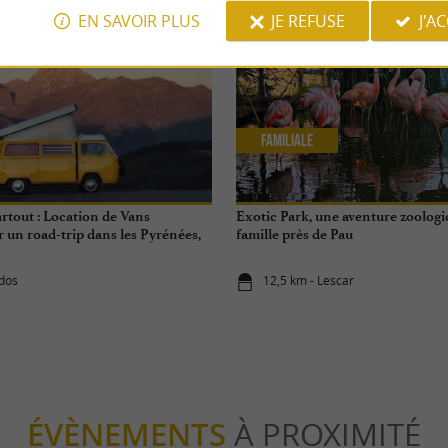
EN SAVOIR PLUS
JE REFUSE
J'A
Familiale
Partout : Location de Vans
Exotic Park, une aventure zoologi
 un road-trip dans les Pyrénées,
famille près de Pau
 ou dans le Béarn
idos
12,5 km - Lescar
ÉVÈNEMENTS
À PROXIMITÉ