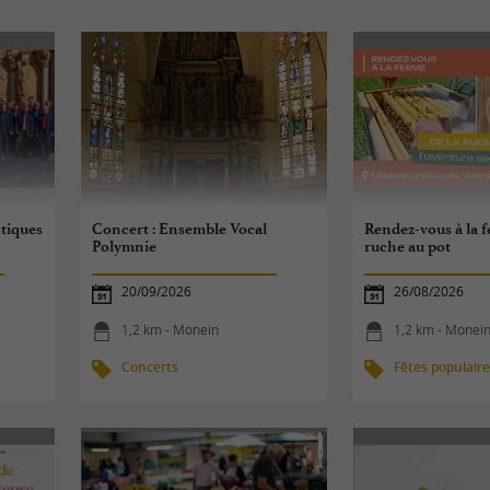
tiques
Concert : Ensemble Vocal
Rendez-vous à la f
Polymnie
ruche au pot
20/09/2026
26/08/2026
1,2 km - Monein
1,2 km - Monei
Concerts
Fêtes populair