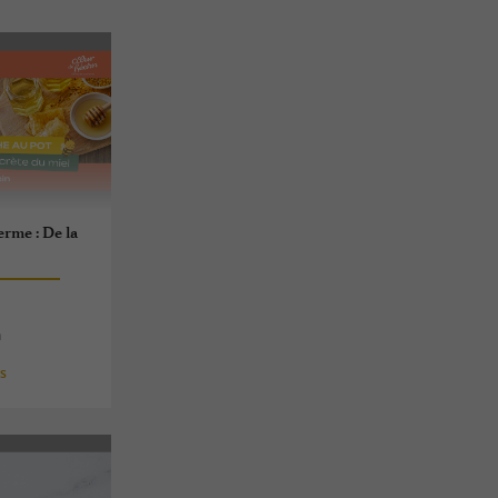
erme : De la
n
es