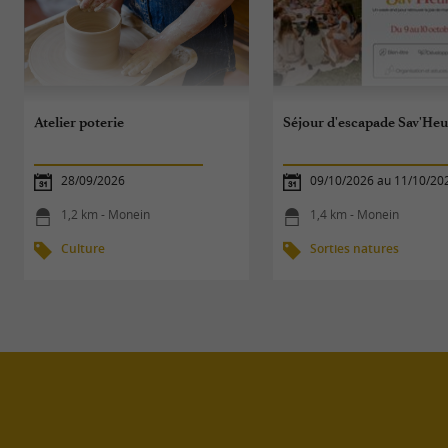
Atelier poterie
Séjour d'escapade Sav'He
28/09/2026
09/10/2026 au 11/10/20
1,2 km - Monein
1,4 km - Monein
Culture
Sorties natures