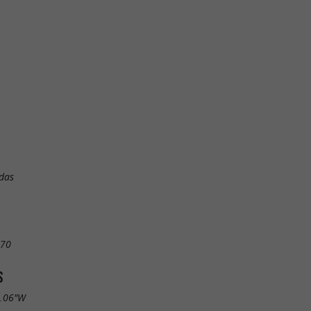
das
 70
S
0.06"W