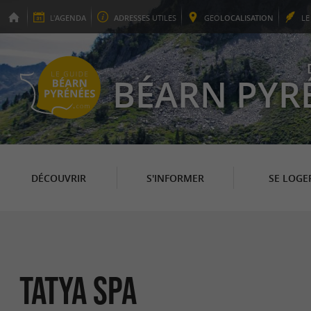
L'
AGENDA
ADRESSES
UTILES
GEO
LOCALISATION
L
BÉARN PYR
DÉCOUVRIR
S'INFORMER
SE LOGE
Tatya SPA