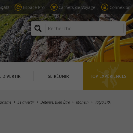
Espace Pro
Carnets de Voyage
Connexion
E DIVERTIR
SE RÉUNIR
TOP EXPÉRIENCES
urisme
Se divertir
Détente, Bien Être
Monein
Tatya SPA