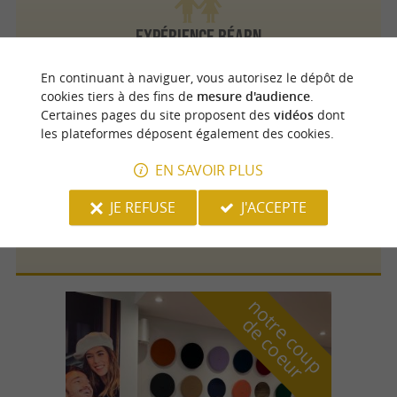
Expérience Béarn
En continuant à naviguer, vous autorisez le dépôt de
cookies tiers à des fins de
mesure d'audience
.
Certaines pages du site proposent des
vidéos
dont
les plateformes déposent également des cookies.
Montfort
EN SAVOIR PLUS
JE REFUSE
J'ACCEPTE
Rafting 64
n
o
t
e
c
o
u
p
e
c
o
e
u
r
d
r