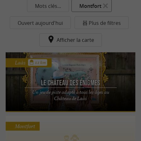
Mots clés...
Montfort
Ouvert aujourd'hui
Plus de filtres
Afficher la carte
Laàs
1.1 km
Le Château des Énigmes
Un jeu de piste adapté à tous les âges au
Château de Laàs
Montfort