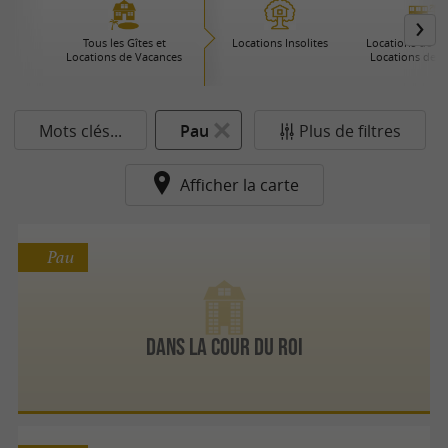
Tous les Gîtes et
Locations Insolites
Locations de Pre
Locations de Vacances
Locations de 
Mots clés...
Pau
Plus de filtres
Afficher la carte
Pau
Dans la cour du Roi