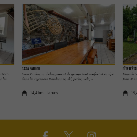
Casa Paulou
Gîte d'ét
UEIL
Casa Paulou, un hébergement de groupe tout confort et équipé
Dans la V
 les
dans les Pyrénées Randonnée, ski, pêche, vélo, ...
Jean-Marc
14,4 km - Laruns
19,