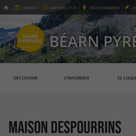
L'
AGENDA
ADRESSES
UTILES
GEO
LOCALISATION
L
BÉARN PYR
DÉCOUVRIR
S'INFORMER
SE LOGE
Maison Despourrins