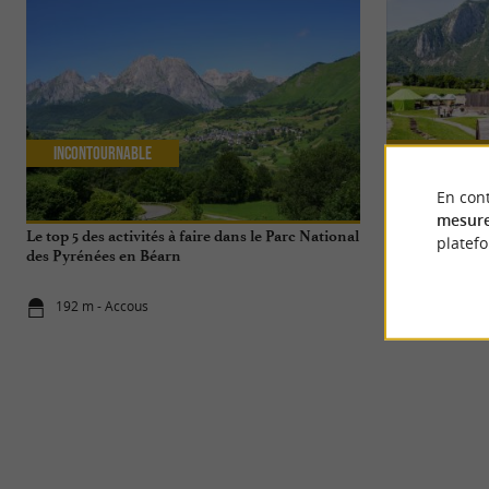
Incontournable
Familiale
En cont
mesure
Le top 5 des activités à faire dans le Parc National
Espace Ludopia
platef
des Pyrénées en Béarn
insolites avec 
192 m - Accous
192 m - Acc