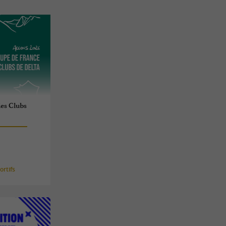
es Clubs
rtifs