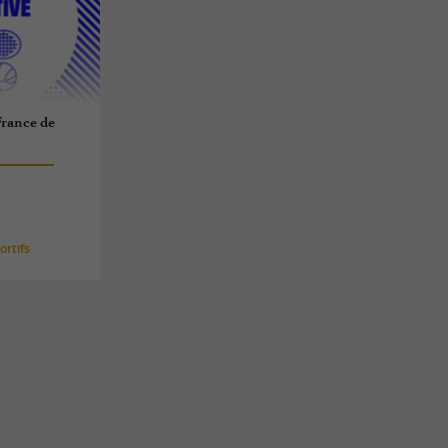
rance de
rtifs