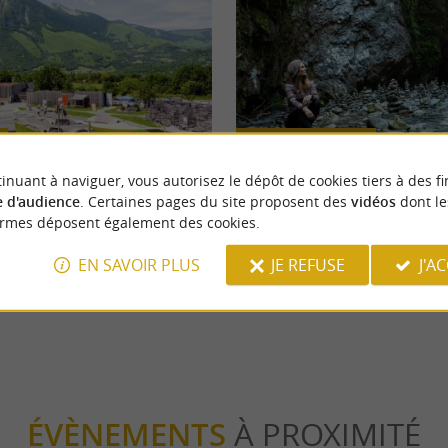
Incontournable
inuant à naviguer, vous autorisez le dépôt de cookies tiers à des fi
 d'audience
. Certaines pages du site proposent des
vidéos
dont le
 : Une journée d’activités
Les Gorges de Kakuetta, une bala
ormes déposent également des cookies.
les enfants dans les Pyrénées !
au cœur de la foret humide
EN SAVOIR PLUS
JE REFUSE
J'A
ous
1,8 km - Lées-Athas
ÉVÈNEMENTS
À PROXIMITÉ