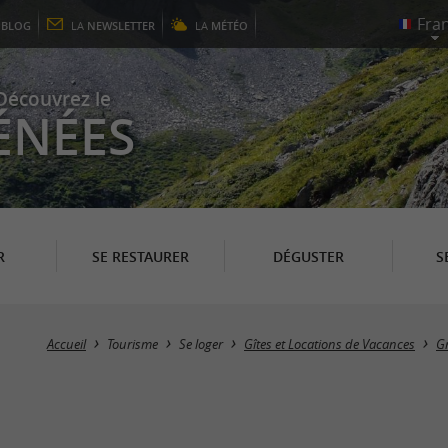
E
BLOG
LA
NEWSLETTER
LA
MÉTÉO
Découvrez le
ÉNÉES
R
SE RESTAURER
DÉGUSTER
S
Accueil
Tourisme
Se loger
Gîtes et Locations de Vacances
Gr