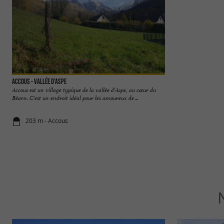
Accous - Vallée d'Aspe
Bedous
Accous est un village typique de la vallée d'Aspe, au cœur du
Bedous est un charm
Béarn. C'est un endroit idéal pour les amoureux de ...
cœur du Béarn. Il of
203 m - Accous
2,7 km - Be