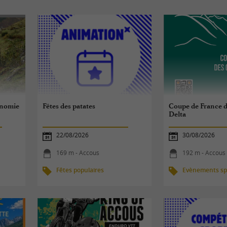
ronomie
Fêtes des patates
Coupe de France d
Delta
22/08/2026
30/08/2026
169 m - Accous
192 m - Accous
Fêtes populaires
Evènements spo