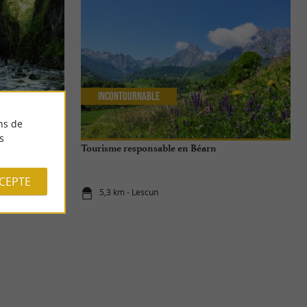
Incontournable
ns de
s
de envoûtante
Tourisme responsable en Béarn
CCEPTE
5,3 km - Lescun