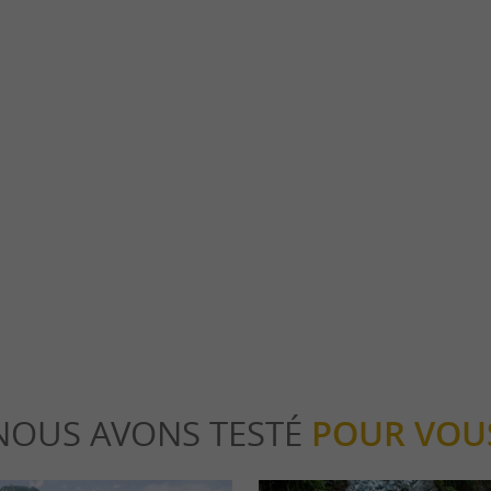
La Vallée d'Aspe
ant village niché dans la vallée d'Aspe, au
La Vallée d’Aspe fait partie des vallées qui s
fre un cadre naturel ...
contrebas des montagnes pyrénéennes du Béa
dous
3,6 km - Lescun
NOUS AVONS TESTÉ
POUR VOU