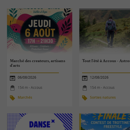
Marché des createurs, artisans
Tout l'été à Accous - Ast
d'arts
06/08/2026
12/08/2026
154 m - Accous
154 m - Accous
Marchés
Sorties natures