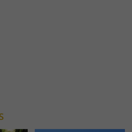
Plateau d'Ourdinse
’étalent en
Le Plateau d’Ourdinse est situé entre Bedous et Aydius. Pour
rn. ...
l’atteindre, une randonnée d’environ 8 km vous ...
4,9 km - Bedous
S