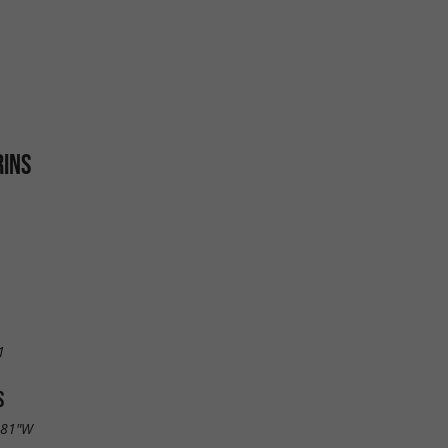
RINS
1
S
.81"W