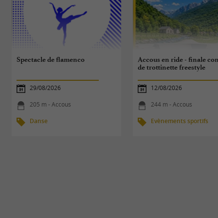
Spectacle de flamenco
Accous en ride - finale co
de trottinette freestyle
29/08/2026
12/08/2026
205 m - Accous
244 m - Accous
Danse
Evènements sportifs