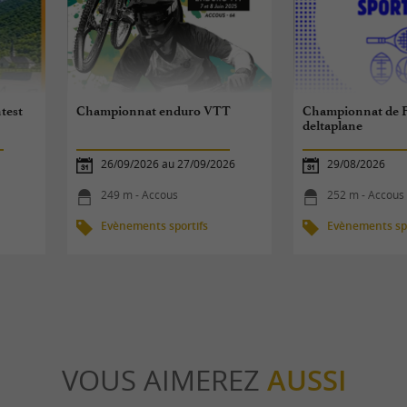
ntest
Championnat enduro VTT
Championnat de F
deltaplane
26/09/2026 au 27/09/2026
29/08/2026
249 m - Accous
252 m - Accous
Evènements sportifs
Evènements spo
VOUS AIMEREZ
AUSSI